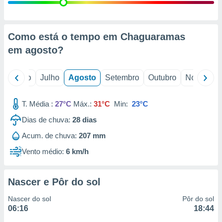
conteúdos.
ção
Como está o tempo em Chaguaramas
ão através
em
agosto
?
de
,
 e
o
Junho
Julho
Agosto
Setembro
Outubro
Novembro
dos,
publicidade
T. Média :
27°C
Máx.:
31°C
Min:
23°C
s, estudos
Dias de chuva:
28
dias
a e
mento de
Acum. de chuva:
207 mm
Vento médio:
6 km/h
ossos 1199
eiros
Nascer e Pôr do sol
Nascer do sol
Pôr do sol
06:16
18:44