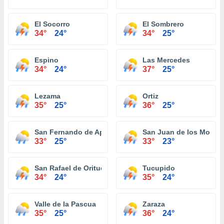
El Socorro
El Sombrero
34°
24°
34°
25°
Espino
Las Mercedes
34°
24°
37°
25°
Lezama
Ortiz
35°
25°
36°
25°
San Fernando de Apure
San Juan de los Morros
33°
25°
33°
23°
San Rafael de Orituco
Tucupido
34°
24°
35°
24°
Valle de la Pascua
Zaraza
35°
25°
36°
24°