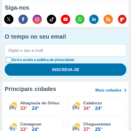
Siga-nos
O tempo no seu email
Eu li e aceito a política de privacidade.
Principais cidades
Mais cidades
Altagracia de Orituco
Calabozo
33°
24°
34°
24°
Camaguan
Chaguaramas
33°
24°
37°
25°