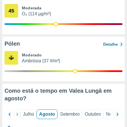
conteúdos.
Moderada
45
O₃ (114 µg/m³)
ção
ão através
de
,
 e
Pólen
Detalhe
dos,
Moderado
publicidade
Ambrósia (37 #/m³)
s, estudos
a e
mento de
ossos 1199
Como está o tempo em Valea Lungă em
eiros
agosto
?
o
Junho
Julho
Agosto
Setembro
Outubro
Novembro