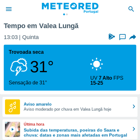
Tempo em Valea Lungă
de
13:03
Quinta
...
 da
empo.pt) foi
Trovoada seca
or
31°
is para
e as
 fornecidas
UV
7 Alto
FPS
 qualidade.
Sensação de 31°
15-25
r a este
s das
opções:
Aviso amarelo
Aviso moderado por chuva em Valea Lungă hoje
ookies e
 forma
Última hora
e digital
Subida das temperaturas, poeiras do Saara e
chuva: datas e zonas mais afetadas em Portugal
da,