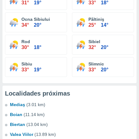
31°
19°
33°
18°
Ocna Sibiului
Păltiniş
34°
20°
25°
14°
Rod
Sibiel
30°
18°
32°
20°
Sibiu
Slimnic
33°
19°
33°
20°
Localidades próximas
Mediaş
(3.01 km)
Boian
(11.14 km)
Biertan
(13.04 km)
Valea Viilor
(13.89 km)