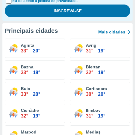
Eu li e aceito a política de privacidade.
Principais cidades
Mais cidades
Agnita
Avrig
33°
20°
31°
19°
Bazna
Biertan
33°
18°
32°
19°
Buia
Cartisoara
33°
20°
30°
20°
Cisnădie
Ilimbav
32°
19°
31°
19°
Marpod
Mediaş