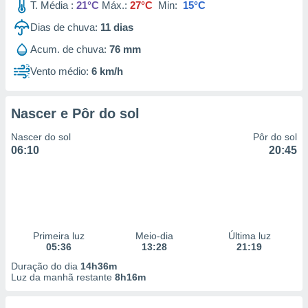
T. Média :
21°C
Máx.:
27°C
Min:
15°C
Dias de chuva:
11
dias
Acum. de chuva:
76 mm
Vento médio:
6 km/h
Nascer e Pôr do sol
Nascer do sol
Pôr do sol
06:10
20:45
Primeira luz
Meio-dia
Última luz
05:36
13:28
21:19
Duração do dia
14h36m
Luz da manhã restante
8h16m