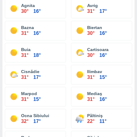
Agnita
Avrig
30°
16°
31°
17°
Bazna
Biertan
31°
16°
30°
16°
Buia
Cartisoara
31°
18°
30°
16°
Cisnădie
Ilimbav
31°
17°
31°
15°
Marpod
Mediaş
31°
15°
31°
16°
Ocna Sibiului
Păltiniş
32°
17°
22°
11°