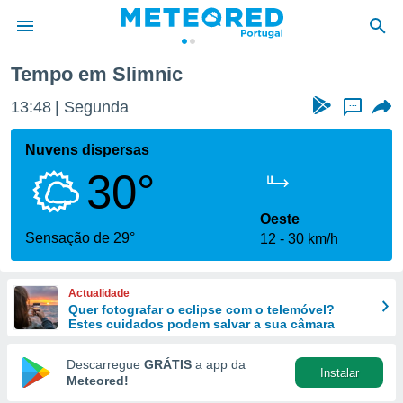
Tempo em Slimnic
de
13:48
Segunda
...
 da
empo.pt) foi
Nuvens dispersas
or
30°
is para
e as
 fornecidas
Oeste
 qualidade.
Sensação de 29°
12
30 km/h
r a este
s das
opções:
Actualidade
Quer fotografar o eclipse com o telemóvel?
ookies e
Estes cuidados podem salvar a sua câmara
 forma
Descarregue
GRÁTIS
a app da
Instalar
e digital
Meteored!
da,