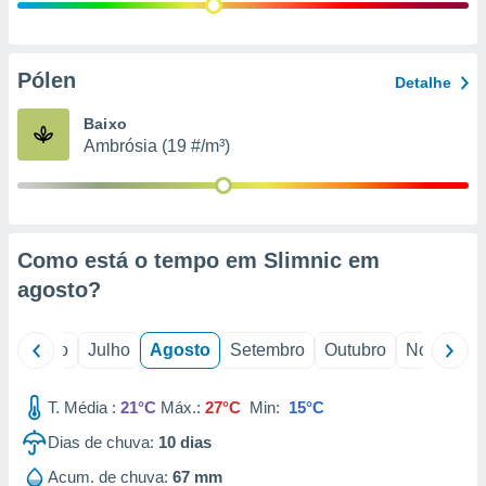
conteúdos.
ção
Pólen
Detalhe
ão através
de
Baixo
,
Ambrósia (19 #/m³)
 e
dos,
publicidade
s, estudos
Como está o tempo em Slimnic em
a e
mento de
agosto
?
ossos 1199
o
Junho
Julho
Agosto
Setembro
Outubro
Novembro
eiros
T. Média :
21°C
Máx.:
27°C
Min:
15°C
Dias de chuva:
10
dias
Acum. de chuva:
67 mm