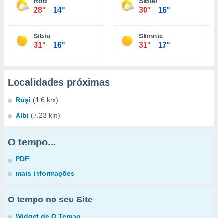
Rod
Sibiel
28°
14°
30°
16°
Sibiu
Slimnic
31°
16°
31°
17°
Localidades próximas
Ruşi
(4.6 km)
Albi
(7.23 km)
O tempo...
PDF
mais informações
O tempo no seu Site
Widget de O Tempo