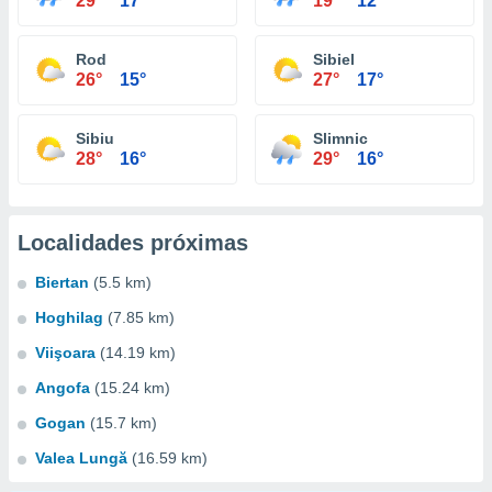
29°
17°
19°
12°
Rod
Sibiel
26°
15°
27°
17°
Sibiu
Slimnic
28°
16°
29°
16°
Localidades próximas
Biertan
(5.5 km)
Hoghilag
(7.85 km)
Viişoara
(14.19 km)
Angofa
(15.24 km)
Gogan
(15.7 km)
Valea Lungă
(16.59 km)