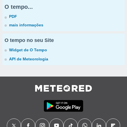
O tempo...
PDF
mais informações
O tempo no seu Site
Widget de O Tempo
API de Meteorologia