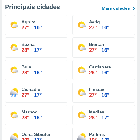
Principais cidades
Mais cidades
Agnita
Avrig
27°
16°
27°
16°
Bazna
Biertan
28°
17°
27°
16°
Buia
Cartisoara
28°
16°
26°
16°
Cisnădie
Ilimbav
27°
17°
27°
16°
Marpod
Mediaş
28°
16°
28°
17°
Ocna Sibiului
Păltiniş