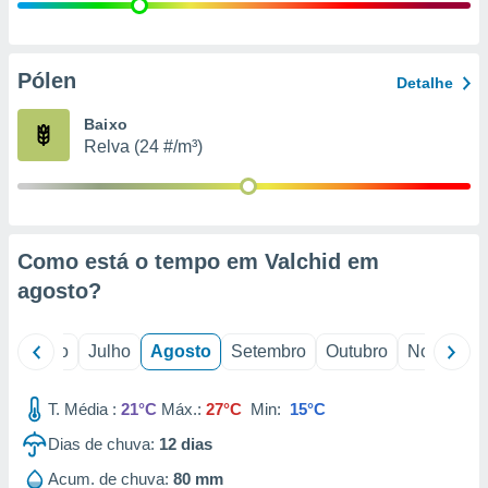
conteúdos.
ção
Pólen
Detalhe
ão através
de
Baixo
,
Relva (24 #/m³)
 e
dos,
publicidade
s, estudos
Como está o tempo em Valchid em
a e
mento de
agosto
?
ossos 1199
o
Junho
Julho
Agosto
Setembro
Outubro
Novembro
eiros
T. Média :
21°C
Máx.:
27°C
Min:
15°C
Dias de chuva:
12
dias
Acum. de chuva:
80 mm