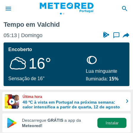
Tempo em Valchid
de
05:13
Domingo
...
 da
empo.pt) foi
Encoberto
or
16°
is para
e as
 fornecidas
Lua minguante
 qualidade.
Sensação de 16°
Iluminada:
15%
r a este
s das
opções:
Última hora
40 ºC à vista em Portugal na próxima semana:
ookies e
calor intensifica a partir de quarta, 12 de agosto
 forma
Descarregue
GRÁTIS
a app da
Instalar
e digital
Meteored!
da,