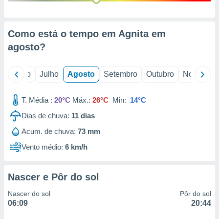
conteúdos.
ção
Como está o tempo em Agnita em
ão através
agosto
?
de
,
 e
o
Junho
Julho
Agosto
Setembro
Outubro
Novembro
dos,
publicidade
T. Média :
20°C
Máx.:
26°C
Min:
14°C
s, estudos
Dias de chuva:
11
dias
a e
mento de
Acum. de chuva:
73 mm
Vento médio:
6 km/h
ossos 1199
eiros
Nascer e Pôr do sol
Nascer do sol
Pôr do sol
06:09
20:44