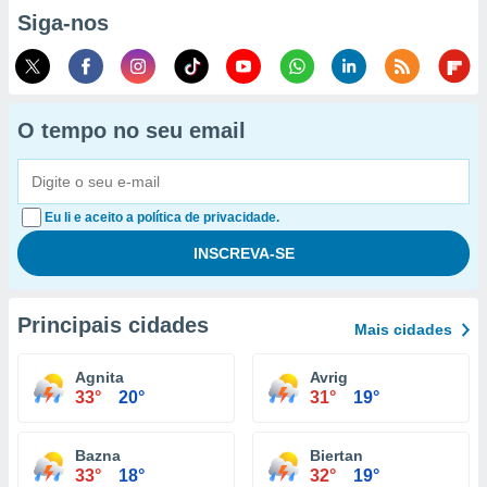
Siga-nos
O tempo no seu email
Eu li e aceito a política de privacidade.
Principais cidades
Mais cidades
Agnita
Avrig
33°
20°
31°
19°
Bazna
Biertan
33°
18°
32°
19°