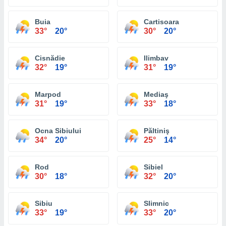
Buia
Cartisoara
33°
20°
30°
20°
Cisnădie
Ilimbav
32°
19°
31°
19°
Marpod
Mediaş
31°
19°
33°
18°
Ocna Sibiului
Păltiniş
34°
20°
25°
14°
Rod
Sibiel
30°
18°
32°
20°
Sibiu
Slimnic
33°
19°
33°
20°