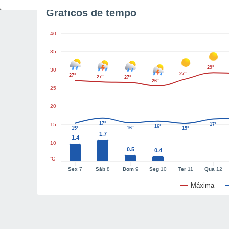
Gráficos de tempo
40
35
29°
30
27°
27°
27°
27°
26°
25
20
17°
15
17°
16°
16°
15°
15°
1.7
1.4
10
0.5
0.4
°C
Sex
7
Sáb
8
Dom
9
Seg
10
Ter
11
Qua
12
Máxima