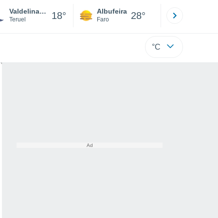
Valdelinares
Albufeira
Lisboa
18°
28°
Teruel
Faro
Lisboa
°C