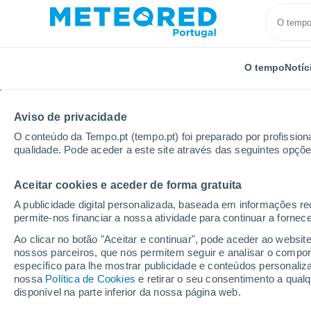
O tempo
Notíc
Aviso de privacidade
O conteúdo da Tempo.pt (tempo.pt) foi preparado por profissiona
qualidade. Pode aceder a este site através das seguintes opçõe
Aceitar cookies e aceder de forma gratuita
Início
Espanha
Aragão
Província de Teruel
A publicidade digital personalizada, baseada em informações r
permite-nos financiar a nossa atividade para continuar a fornec
Tempo em Valdelinares
Ao clicar no botão "Aceitar e continuar", pode aceder ao websit
nossos parceiros, que nos permitem seguir e analisar o compo
21:15
Sexta
específico para lhe mostrar publicidade e conteúdos persona
nossa
Política de Cookies
e retirar o seu consentimento a qua
disponível na parte inferior da nossa página web.
Limpo