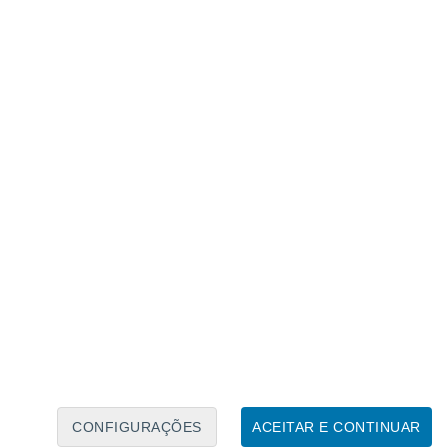
Calendário Lunar
Seg
Ter
Qua
Qui
Sex
Sáb
Domo
7
8
9
10
11
12
13
14
15
16
17
18
19
20
CONFIGURAÇÕES
ACEITAR E CONTINUAR