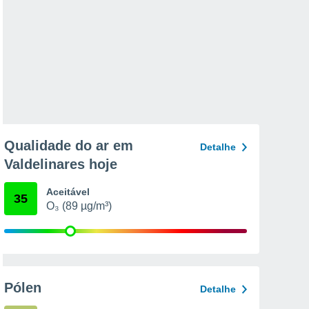
Qualidade do ar em
Detalhe
Valdelinares hoje
Aceitável
35
O₃ (89 µg/m³)
Pólen
Detalhe