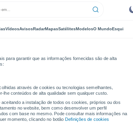
ias
Vídeos
Avisos
Radar
Mapas
Satélites
Modelos
O Mundo
Esqui
is para garantir que as informações fornecidas são de alta
s:
Valdelinares
ecolhidas através de cookies ou tecnologias semelhantes,
er-lhe conteúdos de alta qualidade sem qualquer custo.
e aceitando a instalação de todos os cookies, próprios ou dos
rtamento no website, bem como desenvolver um perfil
...
lizados com base no mesmo. Pode consultar mais informações na
lquer momento, clicando no botão
Definições de cookies
Por horas
Céu limpo nas próximas horas