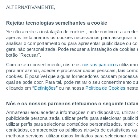
20°
ALTERNATIVAMENTE,
Rejeitar tecnologias semelhantes a cookie
Sul
Se não aceitar a instalação de cookies, pode continuar a acede
Sensação de 20°
4
-
24 km/
apenas instalaremos os cookies necessários para assegurar a 
analisar o comportamento ou para apresentar publicidade ou co
geral não personalizada. Pode recusar a instalação de cookies 
botão "Recusar".
Última hora
Hoje e amanhã poeiras do Saara “invadem”
Com o seu consentimento, nós e os
nossos parceiros
utilizamo
Portugal: risco de trovoadas no Norte e Centr
para armazenar, aceder e processar dados pessoais, tais como a
aumenta
cookies. É possível que alguns fornecedores possam processa
O Tempo 1 - 7 Dias
Atualidade
Mapas de temperat
qual se pode opor. Para tal, pode retirar o seu consentimento 
clicando em “
Definições
” ou na nossa
Política de Cookies
neste
Nós e os nossos parceiros efetuamos o seguinte trata
Amanhã
Domingo
S
Hoje
Armazenar e/ou aceder a informações num dispositivo, utilizar da
8 Ago.
9 Ago.
7 Ago.
publicidade personalizada, utilizar perfis para selecionar public
utilizar perfis para selecionar conteúdos personalizados, med
conteúdos, compreender os públicos através de estatísticas ou
melhorar serviços, utilizar dados limitados para selecionar cont
90%
60%
80%