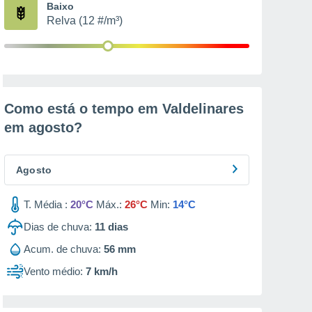
Baixo
Relva (12 #/m³)
Como está o tempo em Valdelinares
em
agosto
?
Agosto
T. Média :
20°C
Máx.:
26°C
Min:
14°C
Dias de chuva:
11
dias
Acum. de chuva:
56 mm
Vento médio:
7 km/h