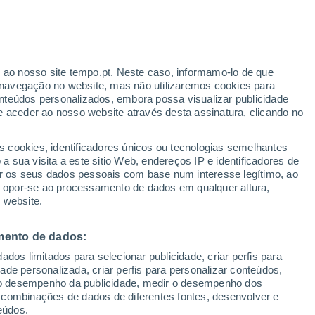
Aviso laranja
Aviso elevado por trovoada em
Valdelinares hoje
r ao nosso site tempo.pt. Neste caso, informamo-lo de que
h
Risco de Tempestades
navegação no website, mas não utilizaremos cookies para
Amanhã pela tarde
nteúdos personalizados, embora possa visualizar publicidade
e aceder ao nosso website através desta assinatura, clicando no
s cookies, identificadores únicos ou tecnologias semelhantes
o
 sua visita a este sitio Web, endereços IP e identificadores de
r os seus dados pessoais com base num interesse legítimo, ao
ura
Radar de Chuva
Satélites
Modelos
ou opor-se ao processamento de dados em qualquer altura,
 website.
mento de dados:
egunda
Terça
Quarta
Quinta
dos limitados para selecionar publicidade, criar perfis para
10 Ago.
11 Ago.
12 Ago.
13 Ago.
idade personalizada, criar perfis para personalizar conteúdos,
ir o desempenho da publicidade, medir o desempenho dos
 combinações de dados de diferentes fontes, desenvolver e
eúdos.
90%
80%