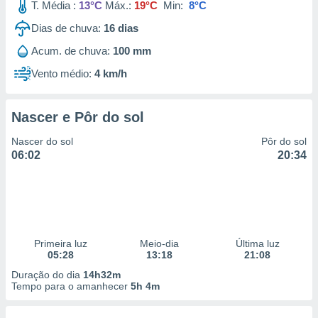
T. Média :
13°C
Máx.:
19°C
Min:
8°C
Dias de chuva:
16
dias
Acum. de chuva:
100 mm
Vento médio:
4 km/h
Nascer e Pôr do sol
Nascer do sol
Pôr do sol
06:02
20:34
Primeira luz
Meio-dia
Última luz
05:28
13:18
21:08
Duração do dia
14h32m
Tempo para o amanhecer
5h 4m