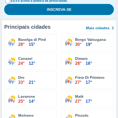
Eu li e aceito a política de privacidade.
Principais cidades
Mais cidades
Baselga di Pinè
Borgo Valsugana
28°
15°
30°
19°
Canazei
Dimaro
24°
12°
28°
16°
Dro
Fiera Di Primiero
33°
21°
27°
17°
Lavarone
Malè
25°
14°
27°
17°
Molveno
Pinzolo