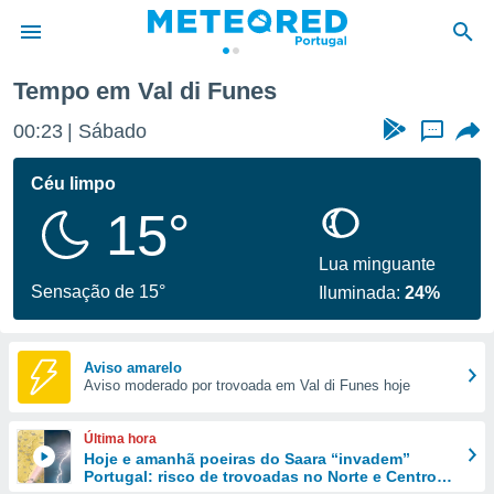
Tempo em Val di Funes
de
00:23
Sábado
...
 da
empo.pt) foi
Céu limpo
or
15°
is para
e as
 fornecidas
Lua minguante
 qualidade.
Sensação de 15°
Iluminada:
24%
r a este
s das
opções:
Aviso amarelo
Aviso moderado por trovoada em Val di Funes hoje
ookies e
 forma
Última hora
e digital
Hoje e amanhã poeiras do Saara “invadem”
Portugal: risco de trovoadas no Norte e Centro
da,