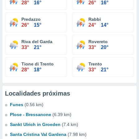
28°
16°
26°
16°
Predazzo
Rabbi
26°
15°
24°
14°
Riva del Garda
Rovereto
33°
21°
33°
20°
Tione di Trento
Trento
28°
18°
33°
21°
Localidades próximas
Funes
(0.56 km)
Plose - Bressanone
(6.39 km)
Sankt Ulrich in Groeden
(7.4 km)
Santa Cristina Val Gardena
(7.98 km)