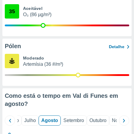
conteúdos.
Aceitável
35
O₃ (86 µg/m³)
ção
ão através
de
,
 e
Pólen
Detalhe
dos,
Moderado
publicidade
Artemísia (36 #/m³)
s, estudos
a e
mento de
ossos 1199
Como está o tempo em Val di Funes em
eiros
agosto
?
o
Junho
Julho
Agosto
Setembro
Outubro
Novembro