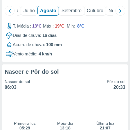
o
Junho
Julho
Agosto
Setembro
Outubro
Novembro
T. Média :
13°C
Máx.:
19°C
Min:
8°C
Dias de chuva:
16
dias
Acum. de chuva:
100 mm
Vento médio:
4 km/h
Nascer e Pôr do sol
Nascer do sol
Pôr do sol
06:03
20:33
Primeira luz
Meio-dia
Última luz
05:29
13:18
21:07