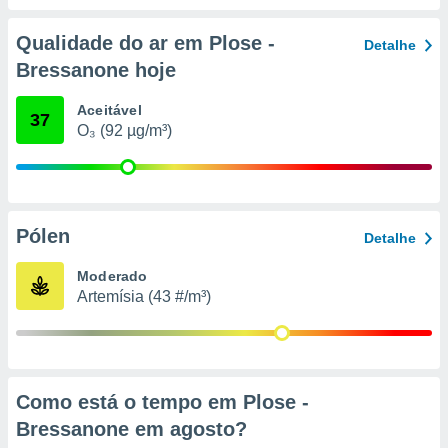
conteúdos.
Qualidade do ar em Plose -
Detalhe
ção
Bressanone hoje
ão através
de
Aceitável
37
,
O₃ (92 µg/m³)
 e
dos,
publicidade
s, estudos
Pólen
Detalhe
a e
mento de
Moderado
Artemísia (43 #/m³)
ossos 1199
eiros
Como está o tempo em Plose -
Bressanone em
agosto
?