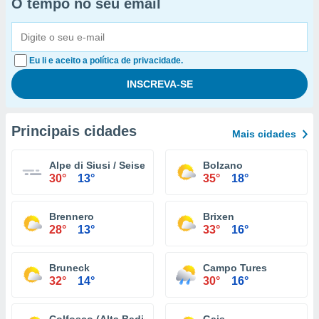
O tempo no seu email
Eu li e aceito a política de privacidade.
Principais cidades
Mais cidades
Alpe di Siusi / Seiser Alm
Bolzano
30°
13°
35°
18°
Brennero
Brixen
28°
13°
33°
16°
Bruneck
Campo Tures
32°
14°
30°
16°