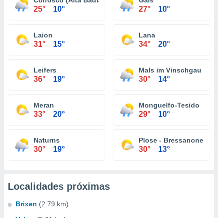
Colfosco (Alta Badia)
Gais
25°
10°
27°
10°
Laion
Lana
31°
15°
34°
20°
Leifers
Mals im Vinschgau
36°
19°
30°
14°
Meran
Monguelfo-Tesido
33°
20°
29°
10°
Naturns
Plose - Bressanone
30°
19°
30°
13°
Localidades próximas
Brixen
(2.79 km)