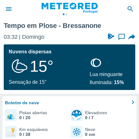
anone
Tempo em Plose - Bressanone
de
03:32
Domingo
...
 da
empo.pt) foi
Nuvens dispersas
or
15°
is para
e as
 fornecidas
Lua minguante
 qualidade.
Sensação de 15°
Iluminada:
15%
r a este
s das
opções:
Boletim de neve
ookies e
Pistas abertas
Elevadores
 forma
0 / 20
0 / 7
e digital
Km esquiáveis
Neve
0 / 38
0 cm
da,