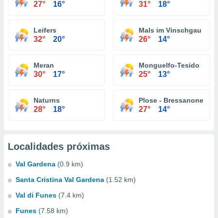
27°
16°
31°
18°
Leifers
Mals im Vinschgau
32°
20°
26°
14°
Meran
Monguelfo-Tesido
30°
17°
25°
13°
Naturns
Plose - Bressanone
28°
18°
27°
14°
Localidades próximas
Val Gardena
(0.9 km)
Santa Cristina Val Gardena
(1.52 km)
Val di Funes
(7.4 km)
Funes
(7.58 km)