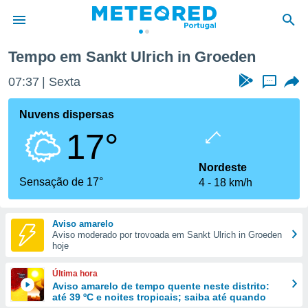
n Groeden
Tempo em Sankt Ulrich in Groeden
de
07:37
Sexta
...
 da
empo.pt) foi
Nuvens dispersas
or
17°
is para
e as
 fornecidas
Nordeste
 qualidade.
Sensação de 17°
4
18 km/h
r a este
s das
opções:
Aviso amarelo
Aviso moderado por trovoada em Sankt Ulrich in Groeden
ookies e
hoje
 forma
Última hora
e digital
Aviso amarelo de tempo quente neste distrito:
até 39 ºC e noites tropicais; saiba até quando
da,