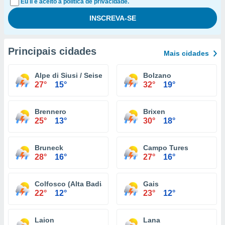
Eu li e aceito a política de privacidade.
Principais cidades
Mais cidades
Alpe di Siusi / Seiser Alm
Bolzano
27°
15°
32°
19°
Brennero
Brixen
25°
13°
30°
18°
Bruneck
Campo Tures
28°
16°
27°
16°
Colfosco (Alta Badia)
Gais
22°
12°
23°
12°
Laion
Lana