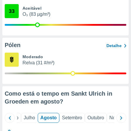
conteúdos.
Aceitável
33
O₃ (83 µg/m³)
ção
ão através
de
,
 e
Pólen
Detalhe
dos,
Moderado
publicidade
Relva (31 #/m³)
s, estudos
a e
mento de
ossos 1199
Como está o tempo em Sankt Ulrich in
eiros
Groeden em
agosto
?
o
Junho
Julho
Agosto
Setembro
Outubro
Novembro