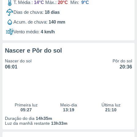
T. Média :
14°C
Máx.:
20°C
Min:
9°C
Dias de chuva:
18
dias
Acum. de chuva:
140 mm
Vento médio:
4 km/h
Nascer e Pôr do sol
Nascer do sol
Pôr do sol
06:01
20:36
Primeira luz
Meio-dia
Última luz
05:27
13:19
21:10
Duração do dia
14h35m
Luz da manhã restante
13h33m