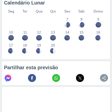
conteúdos.
Calendário Lunar
Seg
Ter
Qua
Qui
Sex
Sáb
Domo
ção
7
8
9
ão através
de
,
10
11
12
13
14
15
16
 e
17
18
19
20
dos,
publicidade
s, estudos
a e
mento de
Partilhar esta previsão
ossos 1199
eiros