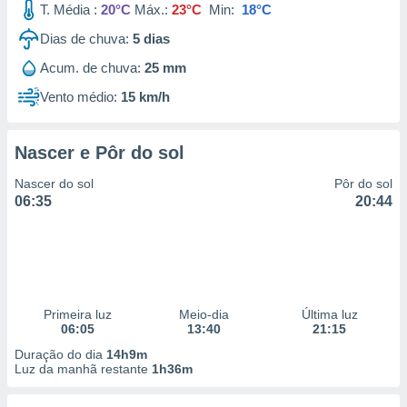
T. Média :
20°C
Máx.:
23°C
Min:
18°C
 para
Dias de chuva:
5
dias
a, utilizar
selecionar
Acum. de chuva:
25 mm
Vento médio:
15 km/h
a, criar
personalizar
tilizar
selecionar
Nascer e Pôr do sol
Nascer do sol
Pôr do sol
dos, medir
06:35
20:44
nho da
, medir o
o dos
r os
ravés de
s ou
Primeira luz
Meio-dia
Última luz
s de dados
06:05
13:40
21:15
es fontes,
Duração do dia
14h9m
 e melhorar
Luz da manhã restante
1h36m
ilizar dados
ara