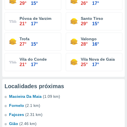
29°
15°
26°
17°
Póvoa de Varzim
Santo Tirso
21°
17°
29°
15°
Trofa
Valongo
27°
15°
28°
16°
Vila do Conde
Vila Nova de Gaia
21°
17°
25°
17°
Localidades próximas
Macieira Da Maia
(1.09 km)
Fornelo
(2.1 km)
Fajozes
(2.31 km)
Gião
(2.46 km)