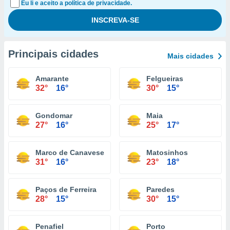
Eu li e aceito a política de privacidade.
Principais cidades
Mais cidades
Amarante
Felgueiras
32°
16°
30°
15°
Gondomar
Maia
27°
16°
25°
17°
Marco de Canaveses
Matosinhos
31°
16°
23°
18°
Paços de Ferreira
Paredes
28°
15°
30°
15°
Penafiel
Porto