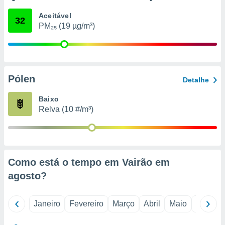
o qual se
Aceitável
ara tal,
32
PM₂₅ (19 µg/m³)
 o seu
to ou opor-
essamento
m qualquer
ando em “
 ou na
Pólen
Detalhe
 Cookies
Baixo
te.
Relva (10 #/m³)
 nossos
s o
o de
Como está o tempo em Vairão em
agosto
?
e/ou aceder
ões num
utilizar
Janeiro
Fevereiro
Março
Abril
Maio
Junho
ados para
publicidade,