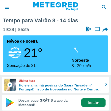
Tempo para Vairão 8 - 14 dias
de
19:38
Sexta
...
 da
empo.pt) foi
Névoa de poeira
or
21°
is para
e as
 fornecidas
Noroeste
 qualidade.
Sensação de 21°
8
20 km/h
r a este
s das
opções:
Última hora
Hoje e amanhã poeiras do Saara “invadem”
ookies e
Portugal: risco de trovoadas no Norte e Centro
 forma
aumenta
Descarregue
GRÁTIS
a app da
Instalar
e digital
Meteored!
da,