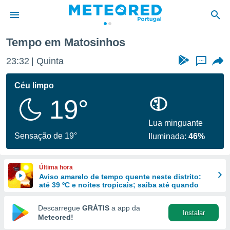
Tempo em Matosinhos
de
23:32
Quinta
...
 da
empo.pt) foi
Céu limpo
or
19°
is para
e as
 fornecidas
Lua minguante
 qualidade.
Sensação de 19°
Iluminada:
46%
r a este
s das
opções:
Última hora
Aviso amarelo de tempo quente neste distrito:
ookies e
até 39 ºC e noites tropicais; saiba até quando
 forma
Descarregue
GRÁTIS
a app da
Instalar
e digital
Meteored!
da,