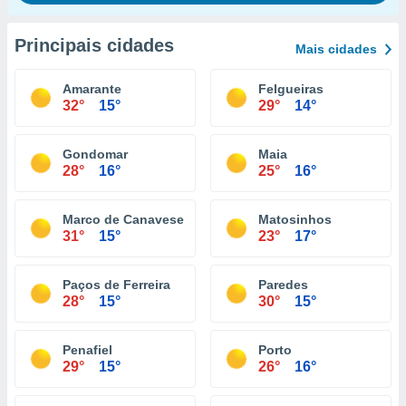
Principais cidades
Mais cidades
Amarante
Felgueiras
32°
15°
29°
14°
Gondomar
Maia
28°
16°
25°
16°
Marco de Canaveses
Matosinhos
31°
15°
23°
17°
Paços de Ferreira
Paredes
28°
15°
30°
15°
Penafiel
Porto
29°
15°
26°
16°