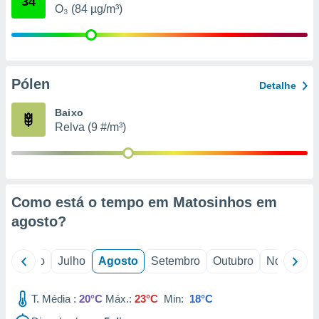
34
conteúdos.
O₃ (84 µg/m³)
ção
ão através
de
Pólen
Detalhe
,
 e
Baixo
Relva (9 #/m³)
dos,
publicidade
s, estudos
a e
mento de
Como está o tempo em Matosinhos em
agosto
?
ossos 1199
eiros
o
Junho
Julho
Agosto
Setembro
Outubro
Novembro
T. Média :
20°C
Máx.:
23°C
Min:
18°C