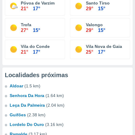
Póvoa de Varzim
Santo Tirso
21°
17°
29°
15°
Trofa
Valongo
27°
15°
29°
15°
Vila do Conde
Vila Nova de Gaia
21°
17°
25°
17°
Localidades próximas
Aldoar
(1.5 km)
Senhora Da Hora
(1.64 km)
Leça Da Palmeira
(2.04 km)
Guifões
(2.38 km)
Lordelo Do Ouro
(3.16 km)
Ramalde
(3.17 km)