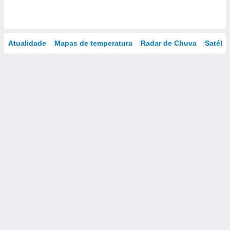
Atualidade
Mapas de temperatura
Radar de Chuva
Satélit