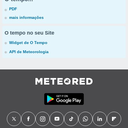
PDF
mais informações
O tempo no seu Site
Widget de O Tempo
API de Meteorologia