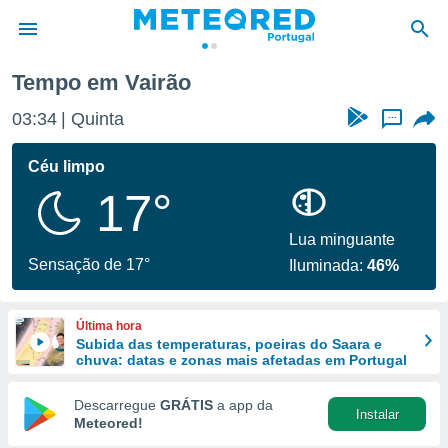
Tempo em Vairão
de
03:34
Quinta
...
 da
empo.pt) foi
Céu limpo
or
17°
is para
e as
 fornecidas
Lua minguante
 qualidade.
Sensação de 17°
Iluminada:
46%
r a este
s das
opções:
Última hora
Subida das temperaturas, poeiras do Saara e
ookies e
chuva: datas e zonas mais afetadas em Portugal
 forma
Descarregue
GRÁTIS
a app da
Instalar
e digital
Meteored!
da,