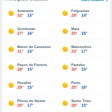
Amarante
Felgueiras
32°
15°
29°
14°
Gondomar
Maia
27°
16°
25°
16°
Marco de Canaveses
Matosinhos
31°
15°
23°
17°
Paços de Ferreira
Paredes
28°
15°
30°
15°
Penafiel
Porto
29°
15°
25°
16°
Póvoa de Varzim
Santo Tirso
20°
17°
28°
15°