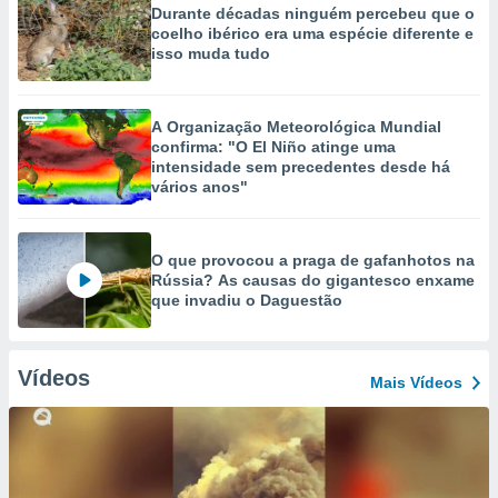
Durante décadas ninguém percebeu que o
coelho ibérico era uma espécie diferente e
isso muda tudo
A Organização Meteorológica Mundial
confirma: "O El Niño atinge uma
intensidade sem precedentes desde há
vários anos"
O que provocou a praga de gafanhotos na
Rússia? As causas do gigantesco enxame
que invadiu o Daguestão
Vídeos
Mais Vídeos