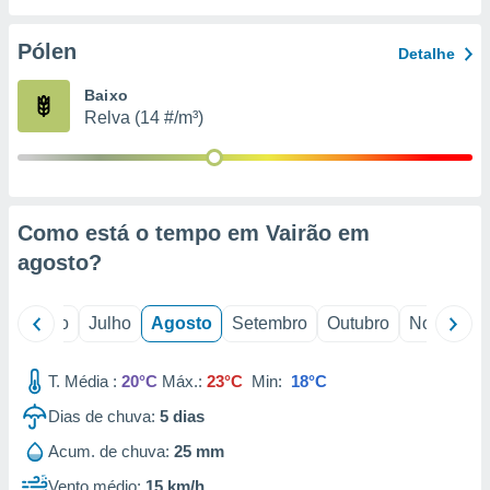
conteúdos.
Pólen
Detalhe
ção
Baixo
ão através
Relva (14 #/m³)
de
,
 e
dos,
publicidade
Como está o tempo em Vairão em
s, estudos
agosto
?
a e
mento de
o
Junho
Julho
Agosto
Setembro
Outubro
Novembro
ossos 1199
eiros
T. Média :
20°C
Máx.:
23°C
Min:
18°C
Dias de chuva:
5
dias
Acum. de chuva:
25 mm
Vento médio:
15 km/h