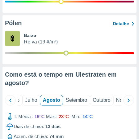
conteúdos.
ção
Pólen
Detalhe
ão através
de
Baixo
,
Relva (19 #/m³)
 e
dos,
publicidade
s, estudos
Como está o tempo em Ulestraten em
a e
mento de
agosto
?
ossos 1199
o
Junho
Julho
Agosto
Setembro
Outubro
Novembro
eiros
T. Média :
19°C
Máx.:
23°C
Min:
14°C
Dias de chuva:
13
dias
Acum. de chuva:
74 mm