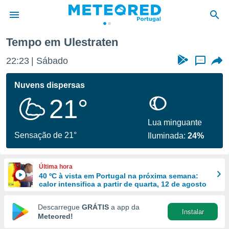
Tempo em Ulestraten
de
22:23
Sábado
...
 da
empo.pt) foi
Nuvens dispersas
or
21°
is para
e as
 fornecidas
Lua minguante
 qualidade.
Sensação de 21°
Iluminada:
24%
r a este
s das
opções:
Última hora
40 ºC à vista em Portugal na próxima semana:
ookies e
calor intensifica a partir de quarta, 12 de agosto
 forma
Descarregue
GRÁTIS
a app da
Instalar
e digital
Meteored!
da,