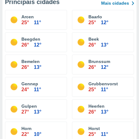
Principais cidades
Mais cidades
Arcen
Baarlo
25°
11°
25°
12°
Beegden
Beek
26°
12°
26°
13°
Bemelen
Brunssum
26°
13°
26°
12°
Gennep
Grubbenvorst
24°
11°
25°
11°
Gulpen
Heerlen
27°
13°
26°
13°
Horn
Horst
22°
10°
25°
11°