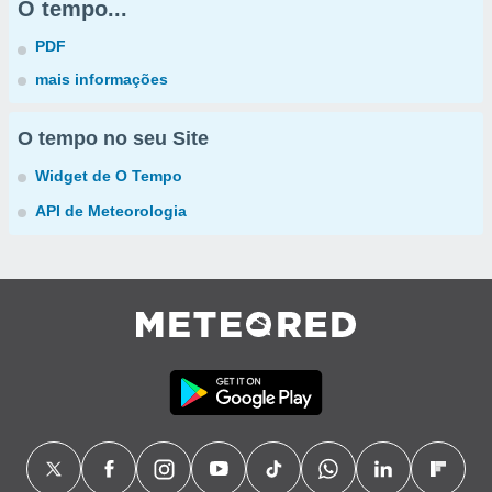
O tempo...
PDF
mais informações
O tempo no seu Site
Widget de O Tempo
API de Meteorologia