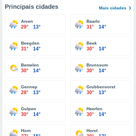
Principais cidades
Mais cidades
Arcen
Baarlo
29°
13°
31°
14°
Beegden
Beek
31°
14°
30°
14°
Bemelen
Brunssum
30°
14°
30°
14°
Gennep
Grubbenvorst
28°
13°
30°
13°
Gulpen
Heerlen
30°
14°
30°
14°
Horn
Horst