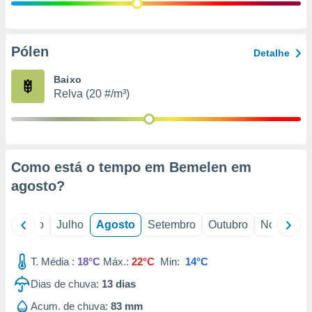
conteúdos.
ção
Pólen
Detalhe
ão através
de
Baixo
,
Relva (20 #/m³)
 e
dos,
publicidade
s, estudos
Como está o tempo em Bemelen em
a e
mento de
agosto
?
ossos 1199
o
Junho
Julho
Agosto
Setembro
Outubro
Novembro
eiros
T. Média :
18°C
Máx.:
22°C
Min:
14°C
Dias de chuva:
13
dias
Acum. de chuva:
83 mm