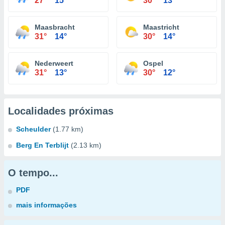
27°
15°
30°
13°
Maasbracht
Maastricht
31°
14°
30°
14°
Nederweert
Ospel
31°
13°
30°
12°
Localidades próximas
Scheulder
(1.77 km)
Berg En Terblijt
(2.13 km)
O tempo...
PDF
mais informações