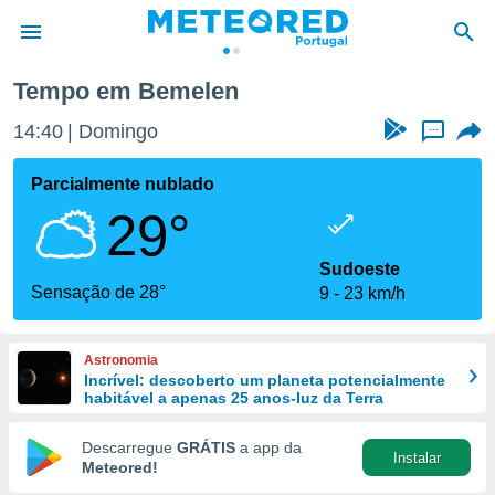
Tempo em Bemelen
de
14:40
Domingo
...
 da
empo.pt) foi
Parcialmente nublado
or
29°
is para
e as
 fornecidas
Sudoeste
 qualidade.
Sensação de 28°
9
23 km/h
r a este
s das
opções:
Astronomia
Incrível: descoberto um planeta potencialmente
ookies e
habitável a apenas 25 anos-luz da Terra
 forma
Descarregue
GRÁTIS
a app da
Instalar
e digital
Meteored!
da,