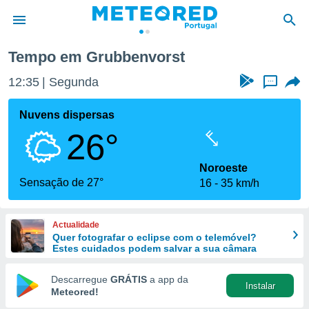
Tempo em Grubbenvorst
de
12:35
Segunda
...
 da
empo.pt) foi
Nuvens dispersas
or
26°
is para
e as
 fornecidas
Noroeste
 qualidade.
Sensação de 27°
16
35 km/h
r a este
s das
opções:
Actualidade
Quer fotografar o eclipse com o telemóvel?
ookies e
Estes cuidados podem salvar a sua câmara
 forma
Descarregue
GRÁTIS
a app da
Instalar
e digital
Meteored!
da,