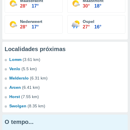
Maasbracht
Maastricht
28°
17°
30°
18°
Nederweert
Ospel
28°
17°
27°
16°
Localidades próximas
Lomm
(3.61 km)
Venlo
(5.5 km)
Melderslo
(6.31 km)
Arcen
(6.41 km)
Horst
(7.55 km)
Swolgen
(8.35 km)
O tempo...