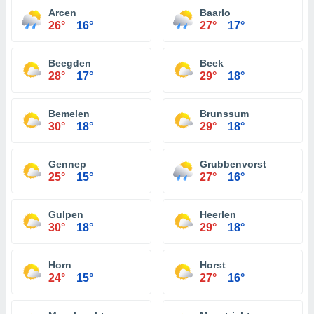
Arcen
Baarlo
26°
16°
27°
17°
Beegden
Beek
28°
17°
29°
18°
Bemelen
Brunssum
30°
18°
29°
18°
Gennep
Grubbenvorst
25°
15°
27°
16°
Gulpen
Heerlen
30°
18°
29°
18°
Horn
Horst
24°
15°
27°
16°