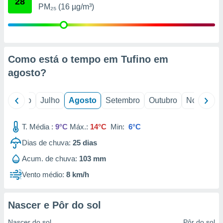
28
conteúdos.
PM₂₅ (16 µg/m³)
ção
ão através
de
Como está o tempo em Tufino em
,
agosto
?
 e
dos,
o
Junho
Julho
Agosto
Setembro
Outubro
Novembro
publicidade
s, estudos
a e
T. Média :
9°C
Máx.:
14°C
Min:
6°C
mento de
Dias de chuva:
25
dias
ossos 1199
Acum. de chuva:
103 mm
eiros
Vento médio:
8 km/h
Nascer e Pôr do sol
Nascer do sol
Pôr do sol