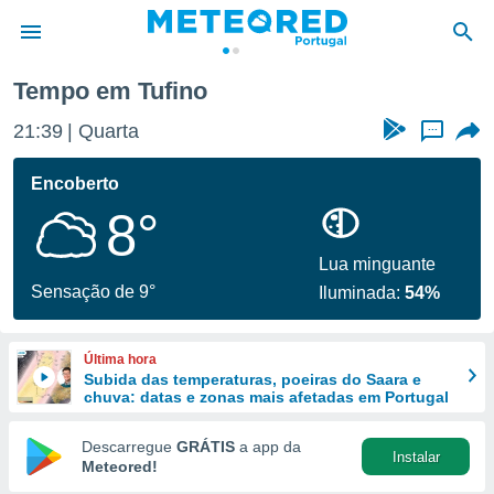
Tempo em Tufino
de
21:39
Quarta
...
 da
empo.pt) foi
Encoberto
or
8°
is para
e as
 fornecidas
Lua minguante
 qualidade.
Sensação de 9°
Iluminada:
54%
r a este
s das
opções:
Última hora
Subida das temperaturas, poeiras do Saara e
ookies e
chuva: datas e zonas mais afetadas em Portugal
 forma
Descarregue
GRÁTIS
a app da
Instalar
e digital
Meteored!
da,