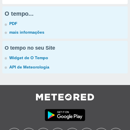
O tempo...
PDF
mais informações
O tempo no seu Site
Widget de O Tempo
API de Meteorologia