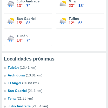
Julio Andrade
Mira
13°
7°
23°
13°
San Gabriel
Tufino
15°
8°
12°
6°
Tulcán
14°
7°
Localidades próximas
Tulcán
(13.41 km)
Archidona
(13.81 km)
El Angel
(20.83 km)
San Gabriel
(21.1 km)
Tena
(21.25 km)
Julio Andrade
(21.64 km)