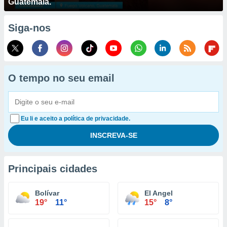
Guatemala.
Siga-nos
O tempo no seu email
Eu li e aceito a política de privacidade.
Principais cidades
Bolívar
El Angel
19°
11°
15°
8°