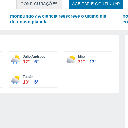
ASTRONOMIA
P
CONFIGURAÇÕES
ACEITAR E CONTINUAR
Será que a Terra sobreviverá ao Sol
As
moribundo? A ciência reescreve o último dia
no
do nosso planeta
co
Julio Andrade
Mira
12°
6°
21°
12°
Tulcán
13°
6°