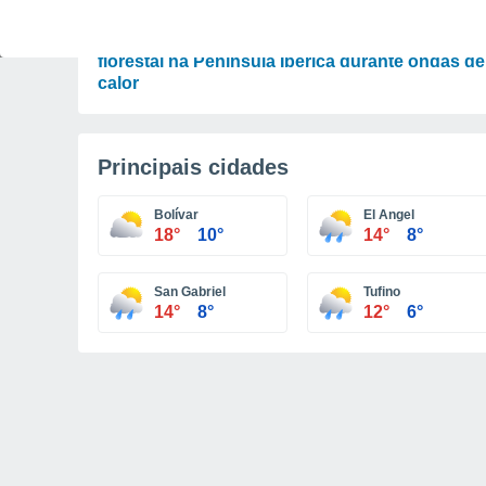
ATUALIDADE
Novo mapa digital prevê risco de incêndio
florestal na Península Ibérica durante ondas de
calor
Principais cidades
Bolívar
El Angel
18°
10°
14°
8°
San Gabriel
Tufino
14°
8°
12°
6°