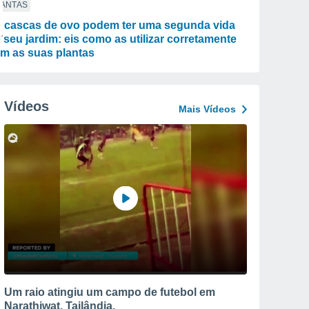
LANTAS
 cascas de ovo podem ter uma segunda vida
 seu jardim: eis como as utilizar corretamente
m as suas plantas
Vídeos
Mais Vídeos
Um raio atingiu um campo de futebol em
Narathiwat, Tailândia.