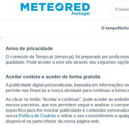
O tempo
Notíc
Aviso de privacidade
O conteúdo da Tempo.pt (tempo.pt) foi preparado por profissiona
qualidade. Pode aceder a este site através das seguintes opçõe
Aceitar cookies e aceder de forma gratuita
Início
Equador
Carchi
A publicidade digital personalizada, baseada em informações r
permite-nos financiar a nossa atividade para continuar a fornec
Tempo em Carchi
Ao clicar no botão "Aceitar e continuar", pode aceder ao websit
nossos parceiros, que nos permitem seguir e analisar o compo
específico para lhe mostrar publicidade e conteúdos persona
Hoje, 6 agosto
Todo o dia
Símbolo
nossa
Política de Cookies
e retirar o seu consentimento a qua
disponível na parte inferior da nossa página web.