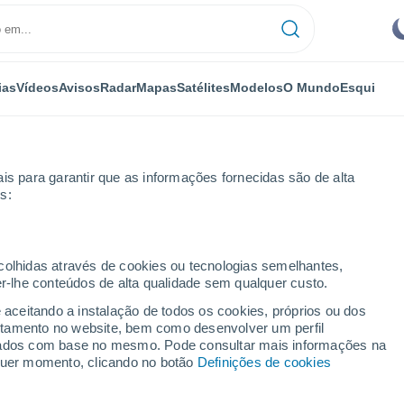
ias
Vídeos
Avisos
Radar
Mapas
Satélites
Modelos
O Mundo
Esqui
is para garantir que as informações fornecidas são de alta
s:
ecolhidas através de cookies ou tecnologias semelhantes,
er-lhe conteúdos de alta qualidade sem qualquer custo.
e aceitando a instalação de todos os cookies, próprios ou dos
rtamento no website, bem como desenvolver um perfil
lizados com base no mesmo. Pode consultar mais informações na
lquer momento, clicando no botão
Definições de cookies
13°
6°