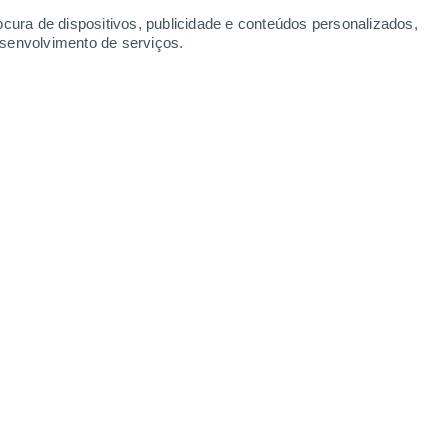
18°
ocura de dispositivos, publicidade e conteúdos personalizados,
10°
esenvolvimento de serviços.
var
Leaflet
|
©
OpenStreetMap
|
ECMWF
by © Meteored