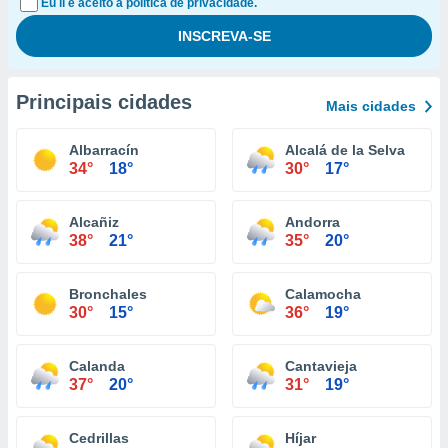
Eu li e aceito a política de privacidade.
Principais cidades
Mais cidades
Albarracín
Alcalá de la Selva
34°
18°
30°
17°
Alcañiz
Andorra
38°
21°
35°
20°
Bronchales
Calamocha
30°
15°
36°
19°
Calanda
Cantavieja
37°
20°
31°
19°
Cedrillas
Híjar