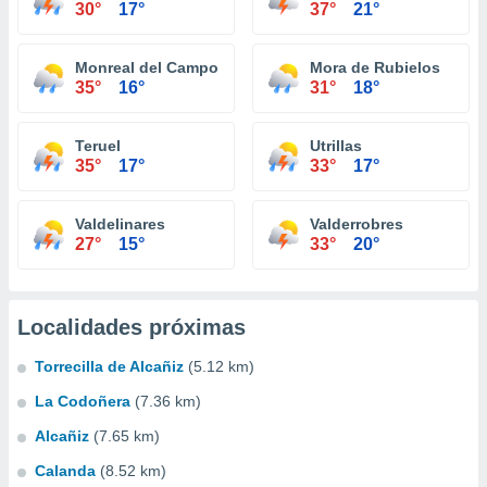
30°
17°
37°
21°
Monreal del Campo
Mora de Rubielos
35°
16°
31°
18°
Teruel
Utrillas
35°
17°
33°
17°
Valdelinares
Valderrobres
27°
15°
33°
20°
Localidades próximas
Torrecilla de Alcañiz
(5.12 km)
La Codoñera
(7.36 km)
Alcañiz
(7.65 km)
Calanda
(8.52 km)