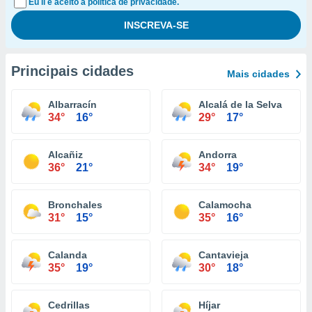
Eu li e aceito a política de privacidade.
Principais cidades
Mais cidades
Albarracín
Alcalá de la Selva
34°
16°
29°
17°
Alcañiz
Andorra
36°
21°
34°
19°
Bronchales
Calamocha
31°
15°
35°
16°
Calanda
Cantavieja
35°
19°
30°
18°
Cedrillas
Híjar