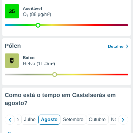
conteúdos.
Aceitável
35
O₃ (88 µg/m³)
ção
ão através
de
,
 e
Pólen
Detalhe
dos,
Baixo
publicidade
Relva (11 #/m³)
s, estudos
a e
mento de
ossos 1199
Como está o tempo em Castelserás em
eiros
agosto
?
o
Junho
Julho
Agosto
Setembro
Outubro
Novembro