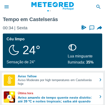
s
Tempo em Castelserás
de
00:34
Sexta
...
 da
empo.pt) foi
Céu limpo
or
24°
is para
e as
 fornecidas
Lua minguante
 qualidade.
Sensação de 24°
Iluminada:
35%
r a este
s das
opções:
Aviso Yellow
Aviso Moderate por high temperatures em Castelserás
ookies e
hoje
 forma
Última hora
e digital
Aviso amarelo de tempo quente neste distrito:
até 39 ºC e noites tropicais; saiba até quando
da,