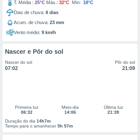
T. Média :
25°C
Máx.:
32°C
Min:
18°C
Dias de chuva:
6
dias
Acum. de chuva:
23 mm
Vento médio:
9 km/h
Nascer e Pôr do sol
Nascer do sol
Pôr do sol
07:02
21:09
Primeira luz
Meio-dia
Última luz
06:32
14:06
21:39
Duração do dia
14h7m
Tempo para o amanhecer
5h 57m