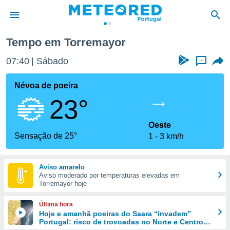
remayor
Tempo em Torremayor
de
07:40
Sábado
...
 da
empo.pt) foi
Névoa de poeira
or
23°
is para
e as
 fornecidas
Oeste
 qualidade.
Sensação de 25°
1
3 km/h
r a este
s das
opções:
Aviso amarelo
Aviso moderado por temperaturas elevadas em
ookies e
Torremayor hoje
 forma
Última hora
e digital
Hoje e amanhã poeiras do Saara “invadem”
Portugal: risco de trovoadas no Norte e Centro
da,