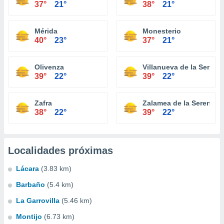
37°
21°
38°
21°
Mérida
Monesterio
40°
23°
37°
21°
Olivenza
Villanueva de la Serena
39°
22°
39°
22°
Zafra
Zalamea de la Serena
38°
22°
39°
22°
Localidades próximas
Lácara
(3.83 km)
Barbaño
(5.4 km)
La Garrovilla
(5.46 km)
Montijo
(6.73 km)