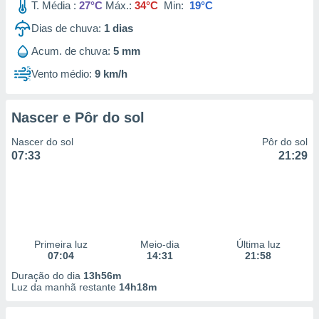
T. Média :
27°C
Máx.:
34°C
Min:
19°C
Dias de chuva:
1
dias
Acum. de chuva:
5 mm
Vento médio:
9 km/h
Nascer e Pôr do sol
Nascer do sol
Pôr do sol
07:33
21:29
Primeira luz
Meio-dia
Última luz
07:04
14:31
21:58
Duração do dia
13h56m
Luz da manhã restante
14h18m