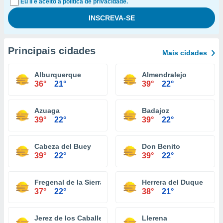
Eu li e aceito a política de privacidade.
Principais cidades
Mais cidades
Alburquerque
Almendralejo
36°
21°
39°
22°
Azuaga
Badajoz
39°
22°
39°
22°
Cabeza del Buey
Don Benito
39°
22°
39°
22°
Fregenal de la Sierra
Herrera del Duque
37°
22°
38°
21°
Jerez de los Caballeros
Llerena