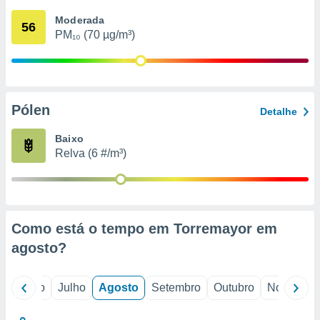
conteúdos.
Moderada
56
PM₁₀ (70 µg/m³)
ção
ão através
de
,
 e
Pólen
Detalhe
dos,
Baixo
publicidade
Relva (6 #/m³)
s, estudos
a e
mento de
ossos 1199
Como está o tempo em Torremayor em
eiros
agosto
?
o
Junho
Julho
Agosto
Setembro
Outubro
Novembro