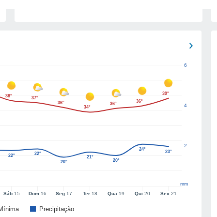
6
39°
38°
37°
36°
36°
36°
4
34°
2
24°
23°
22°
22°
21°
20°
20°
mm
Sáb
15
Dom
16
Seg
17
Ter
18
Qua
19
Qui
20
Sex
21
Mínima
Precipitação