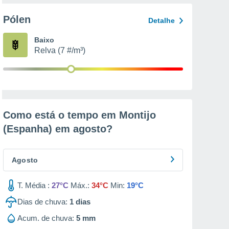
Pólen
Detalhe
Baixo
Relva (7 #/m³)
Como está o tempo em Montijo
(Espanha) em
agosto
?
Agosto
T. Média :
27°C
Máx.:
34°C
Min:
19°C
Dias de chuva:
1
dias
Acum. de chuva:
5 mm