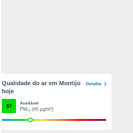
Qualidade do ar em Montijo
Detalhe
hoje
Aceitável
37
PM₁₀ (45 µg/m³)