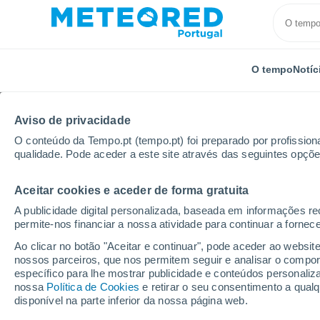
O tempo
Notíc
Aviso de privacidade
O conteúdo da Tempo.pt (tempo.pt) foi preparado por profissiona
qualidade. Pode aceder a este site através das seguintes opçõe
Aceitar cookies e aceder de forma gratuita
Início
Espanha
Estremadura
Província de Bada
A publicidade digital personalizada, baseada em informações r
permite-nos financiar a nossa atividade para continuar a fornec
Tempo em Montijo (Es
Ao clicar no botão "Aceitar e continuar", pode aceder ao websit
nossos parceiros, que nos permitem seguir e analisar o compo
15:57
Domingo
específico para lhe mostrar publicidade e conteúdos persona
nossa
Política de Cookies
e retirar o seu consentimento a qua
disponível na parte inferior da nossa página web.
Limpo