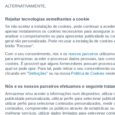
34°
ALTERNATIVAMENTE,
Rejeitar tecnologias semelhantes a cookie
Oeste
Se não aceitar a instalação de cookies, pode continuar a acede
Sensação de 32°
12
-
30 km
apenas instalaremos os cookies necessários para assegurar a 
analisar o comportamento ou para apresentar publicidade ou co
geral não personalizada. Pode recusar a instalação de cookies 
botão "Recusar".
Astronomia
Incrível: descoberto um planeta potencialmen
Com o seu consentimento, nós e os
nossos parceiros
utilizamo
habitável a apenas 25 anos-luz da Terra
para armazenar, aceder e processar dados pessoais, tais como a
cookies. É possível que alguns fornecedores possam processa
O Tempo 1 - 7 Dias
Atualidade
Mapas de temperat
qual se pode opor. Para tal, pode retirar o seu consentimento 
clicando em “
Definições
” ou na nossa
Política de Cookies
neste
Nós e os nossos parceiros efetuamos o seguinte trata
Amanhã
Terça
Hoje
Armazenar e/ou aceder a informações num dispositivo, utilizar da
10 Ago.
11 Ago.
9 Ago.
publicidade personalizada, utilizar perfis para selecionar public
utilizar perfis para selecionar conteúdos personalizados, med
conteúdos, compreender os públicos através de estatísticas ou
melhorar serviços, utilizar dados limitados para selecionar cont