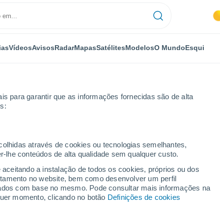
ias
Vídeos
Avisos
Radar
Mapas
Satélites
Modelos
O Mundo
Esqui
is para garantir que as informações fornecidas são de alta
s:
joz
Montijo
ecolhidas através de cookies ou tecnologias semelhantes,
er-lhe conteúdos de alta qualidade sem qualquer custo.
panha)
e aceitando a instalação de todos os cookies, próprios ou dos
rtamento no website, bem como desenvolver um perfil
...
lizados com base no mesmo. Pode consultar mais informações na
lquer momento, clicando no botão
Definições de cookies
Por horas
Céu limpo nas próximas horas