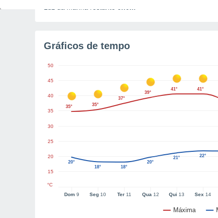
Luz da manhã restante
6h0m
Gráficos de tempo
50
45
41°
41°
39°
40
37°
35°
35°
35
30
25
22°
20
21°
20°
20°
18°
18°
15
°C
Dom
9
Seg
10
Ter
11
Qua
12
Qui
13
Sex
14
Máxima