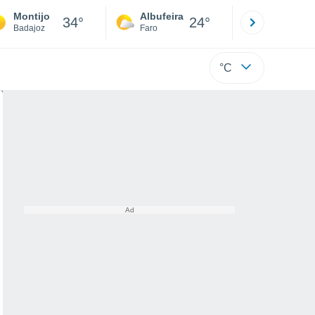
Montijo
Albufeira
Lisboa
34°
24°
Badajoz
Faro
Lisboa
°C