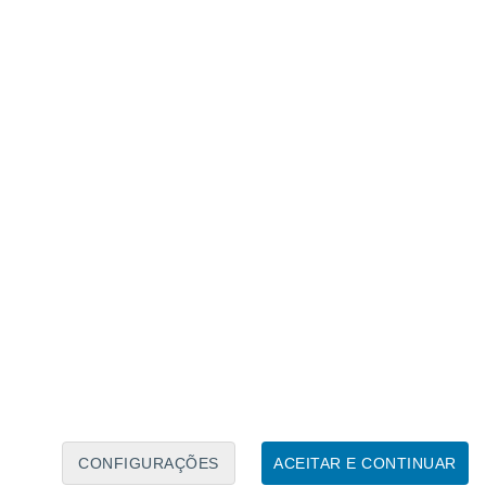
Calendário Lunar
Seg
Ter
Qua
Qui
Sex
Sáb
Domo
9
10
11
12
13
14
15
16
17
18
19
20
21
22
CONFIGURAÇÕES
ACEITAR E CONTINUAR