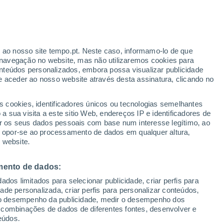
r ao nosso site tempo.pt. Neste caso, informamo-lo de que
/h
navegação no website, mas não utilizaremos cookies para
nteúdos personalizados, embora possa visualizar publicidade
e aceder ao nosso website através desta assinatura, clicando no
te
s cookies, identificadores únicos ou tecnologias semelhantes
 sua visita a este sitio Web, endereços IP e identificadores de
r os seus dados pessoais com base num interesse legítimo, ao
ura
Radar de Chuva
Satélites
Modelos
ou opor-se ao processamento de dados em qualquer altura,
 website.
mento de dados:
Quarta
Quinta
Sexta
Sábado
dos limitados para selecionar publicidade, criar perfis para
12 Ago.
13 Ago.
14 Ago.
15 Ago.
idade personalizada, criar perfis para personalizar conteúdos,
ir o desempenho da publicidade, medir o desempenho dos
 combinações de dados de diferentes fontes, desenvolver e
eúdos.