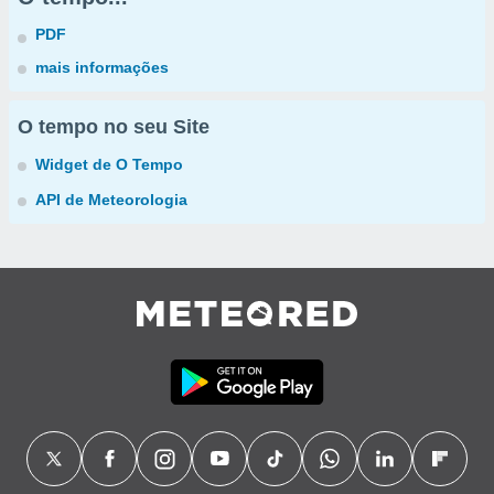
PDF
mais informações
O tempo no seu Site
Widget de O Tempo
API de Meteorologia