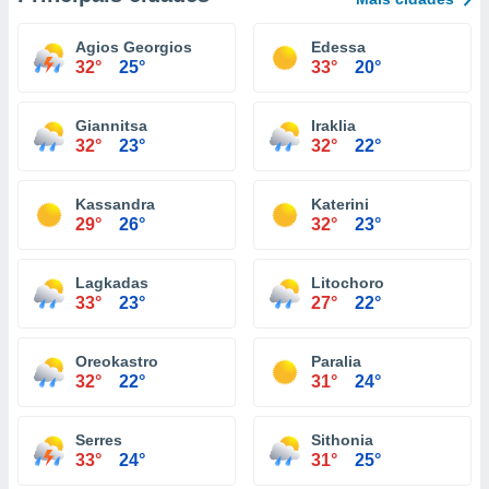
Agios Georgios
Edessa
32°
25°
33°
20°
Giannitsa
Iraklia
32°
23°
32°
22°
Kassandra
Katerini
29°
26°
32°
23°
Lagkadas
Litochoro
33°
23°
27°
22°
Oreokastro
Paralia
32°
22°
31°
24°
Serres
Sithonia
33°
24°
31°
25°