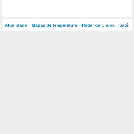
Atualidade
Mapas de temperatura
Radar de Chuva
Satélit