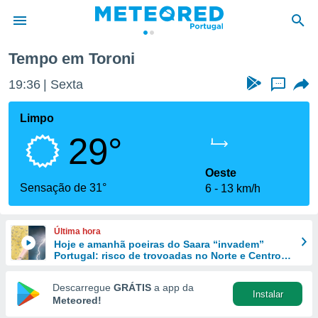
Tempo em Toroni
de
19:36
Sexta
...
 da
empo.pt) foi
Limpo
or
29°
is para
e as
 fornecidas
Oeste
 qualidade.
Sensação de 31°
6
13 km/h
r a este
s das
opções:
Última hora
Hoje e amanhã poeiras do Saara “invadem”
ookies e
Portugal: risco de trovoadas no Norte e Centro
 forma
aumenta
Descarregue
GRÁTIS
a app da
Instalar
e digital
Meteored!
da,