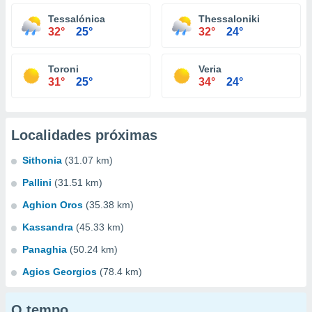
Tessalónica
Thessaloniki
32°
25°
32°
24°
Toroni
Veria
31°
25°
34°
24°
Localidades próximas
Sithonia
(31.07 km)
Pallini
(31.51 km)
Aghion Oros
(35.38 km)
Kassandra
(45.33 km)
Panaghia
(50.24 km)
Agios Georgios
(78.4 km)
O tempo...