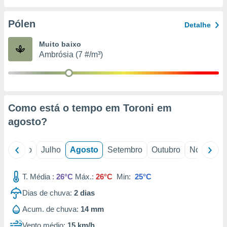
conteúdos.
Pólen
Detalhe
ção
Muito baixo
ão através
Ambrósia (7 #/m³)
de
,
 e
dos,
publicidade
Como está o tempo em Toroni em
s, estudos
agosto
?
a e
mento de
o
Junho
Julho
Agosto
Setembro
Outubro
Novembro
ossos 1199
eiros
T. Média :
26°C
Máx.:
26°C
Min:
25°C
Dias de chuva:
2
dias
Acum. de chuva:
14 mm
Vento médio:
15 km/h