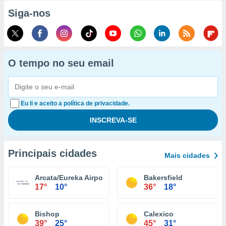
Siga-nos
O tempo no seu email
Eu li e aceito a política de privacidade.
Principais cidades
Mais cidades
Arcata/Eureka Airport
Bakersfield
17°
10°
36°
18°
Bishop
Calexico
39°
25°
45°
31°