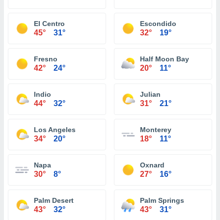
El Centro
Escondido
45°
31°
32°
19°
Fresno
Half Moon Bay
42°
24°
20°
11°
Indio
Julian
44°
32°
31°
21°
Los Angeles
Monterey
34°
20°
18°
11°
Napa
Oxnard
30°
8°
27°
16°
Palm Desert
Palm Springs
43°
32°
43°
31°