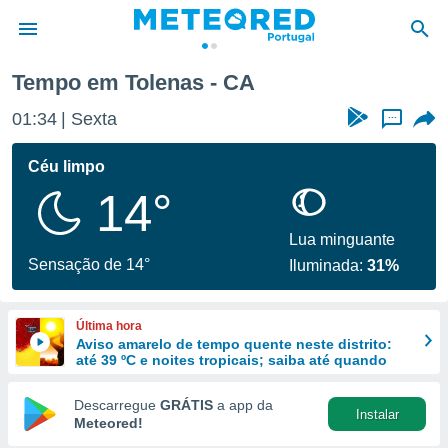
Tempo em Tolenas - CA
de
01:34
Sexta
...
 da
empo.pt) foi
Céu limpo
or
14°
is para
e as
 fornecidas
Lua minguante
 qualidade.
Sensação de 14°
Iluminada:
31%
r a este
s das
opções:
Última hora
Aviso amarelo de tempo quente neste distrito:
ookies e
até 39 ºC e noites tropicais; saiba até quando
 forma
Descarregue
GRÁTIS
a app da
Instalar
e digital
Meteored!
da,