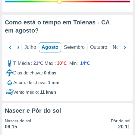
conteúdos.
ção
Como está o tempo em Tolenas - CA
ão através
em
agosto
?
de
,
 e
o
Junho
Julho
Agosto
Setembro
Outubro
Novembro
dos,
publicidade
T. Média :
21°C
Máx.:
30°C
Min:
14°C
s, estudos
Dias de chuva:
0
dias
a e
mento de
Acum. de chuva:
1 mm
Vento médio:
11 km/h
ossos 1199
eiros
Nascer e Pôr do sol
Nascer do sol
Pôr do sol
06:15
20:11