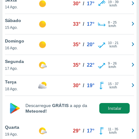
para lhe
19
-
39
30°
/
17°
km/h
14 Ago.
licidade e
ados com
Sábado
8
-
25
33°
/
17°
esmo. Pode
km/h
15 Ago.
ais
s na nossa
Domingo
10
-
21
 Cookies
e
35°
/
20°
km/h
16 Ago.
u
nto a
omento,
Segunda
9
-
26
35°
/
22°
 botão
km/h
17 Ago.
de cookies
na parte
Terça
15
-
37
nossa
30°
/
19°
km/h
18 Ago.
.
IVAMENTE,
Descarregue
GRÁTIS
a app da
Instalar
Meteored!
as
tes a
Quarta
11
-
35
29°
/
17°
km/h
19 Ago.