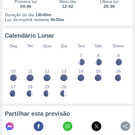
conteúdos.
Primeira luz
Meio-dia
Última luz
04:46
12:42
20:36
Duração do dia
14h40m
ção
Luz da manhã restante
4h43m
ão através
de
Calendário Lunar
,
 e
Seg
Ter
Qua
Qui
Sex
Sáb
Domo
7
8
9
dos,
publicidade
s, estudos
10
11
12
13
14
15
16
a e
mento de
17
18
19
20
ossos 1199
eiros
Partilhar esta previsão