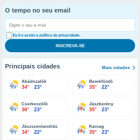
O tempo no seu email
Eu li e aceito a política de privacidade.
Principais cidades
Mais cidades
Abádszalók
Berekfürdõ
34°
23°
35°
22°
Cserkeszõlõ
Jászberény
36°
23°
35°
23°
Jászszentandrás
Karcag
34°
22°
35°
23°