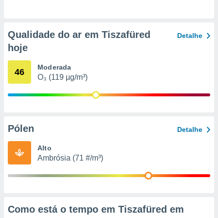
o qual se
ara tal,
 o seu
Qualidade do ar em Tiszafüred
to ou opor-
Detalhe
essamento
hoje
m qualquer
ando em “
Moderada
46
 ou na
O₃ (119 µg/m³)
 Cookies
te.
 nossos
Pólen
Detalhe
s o
Alto
o de
Ambrósia (71 #/m³)
e/ou aceder
ões num
utilizar
ados para
Como está o tempo em Tiszafüred em
publicidade,