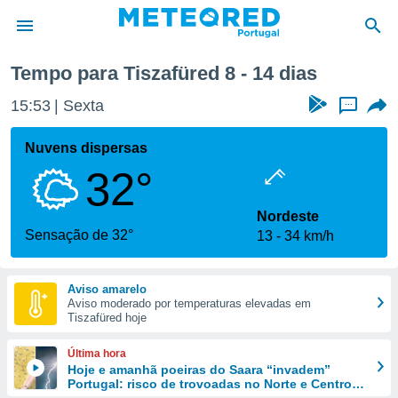
ima semana
Tempo para Tiszafüred 8 - 14 dias
de
15:53
Sexta
...
 da
empo.pt) foi
Nuvens dispersas
or
32°
is para
e as
 fornecidas
Nordeste
 qualidade.
Sensação de 32°
13
34 km/h
r a este
s das
opções:
Aviso amarelo
Aviso moderado por temperaturas elevadas em
ookies e
Tiszafüred hoje
 forma
Última hora
e digital
Hoje e amanhã poeiras do Saara “invadem”
Portugal: risco de trovoadas no Norte e Centro
da,