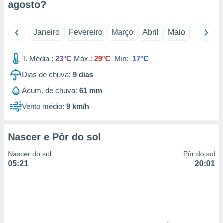
agosto
?
 para
a, utilizar
Janeiro
Fevereiro
Março
Abril
Maio
Junho
selecionar
a, criar
T. Média :
23°C
Máx.:
29°C
Min:
17°C
personalizar
tilizar
Dias de chuva:
9
dias
selecionar
Acum. de chuva:
61 mm
dos, medir
Vento médio:
9 km/h
nho da
, medir o
o dos
Nascer e Pôr do sol
r os
Nascer do sol
Pôr do sol
ravés de
05:21
20:01
s ou
s de dados
es fontes,
 e melhorar
ilizar dados
ara