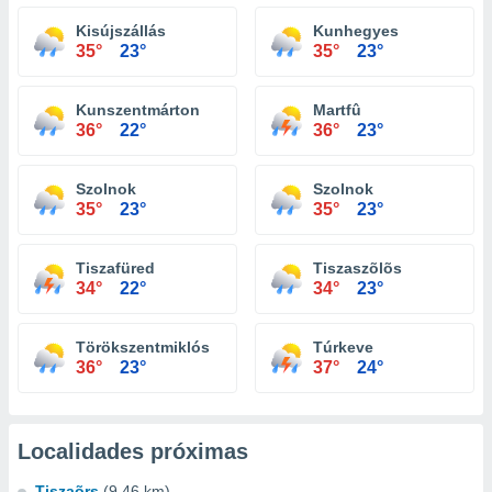
Kisújszállás
Kunhegyes
35°
23°
35°
23°
Kunszentmárton
Martfû
36°
22°
36°
23°
Szolnok
Szolnok
35°
23°
35°
23°
Tiszafüred
Tiszaszõlõs
34°
22°
34°
23°
Törökszentmiklós
Túrkeve
36°
23°
37°
24°
Localidades próximas
Tiszaõrs
(9.46 km)