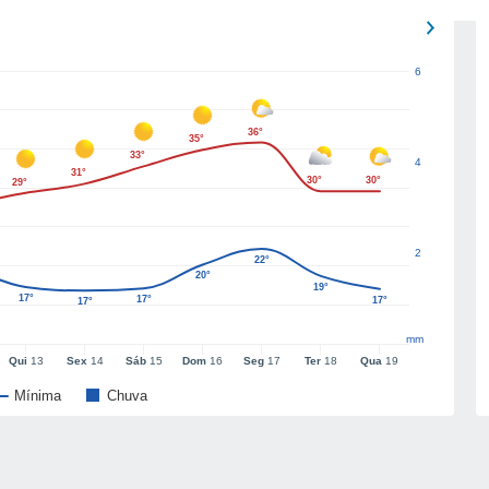
6
36°
35°
33°
4
31°
30°
30°
29°
2
22°
20°
19°
17°
17°
17°
17°
mm
Qui
13
Sex
14
Sáb
15
Dom
16
Seg
17
Ter
18
Qua
19
Mínima
Chuva