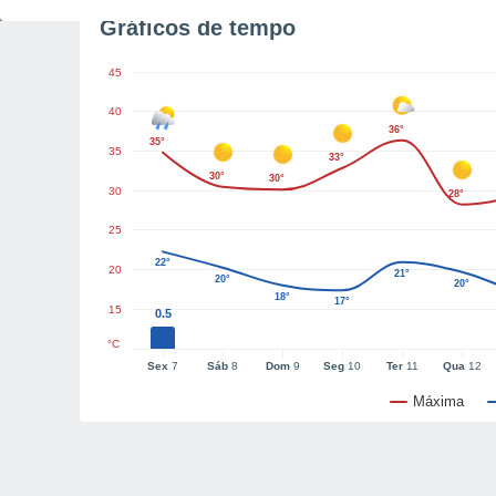
Gráficos de tempo
45
40
36°
35°
35
33°
30°
30°
30
28°
25
22°
20
21°
20°
20°
18°
17°
15
0.5
°C
Sex
7
Sáb
8
Dom
9
Seg
10
Ter
11
Qua
12
Máxima