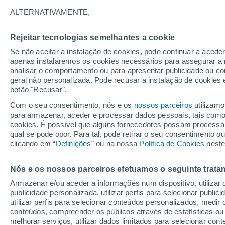
26°
ALTERNATIVAMENTE,
Rejeitar tecnologias semelhantes a cookie
Lua mingu
Se não aceitar a instalação de cookies, pode continuar a acede
Iluminada
Sensação de 27°
apenas instalaremos os cookies necessários para assegurar a 
analisar o comportamento ou para apresentar publicidade ou co
geral não personalizada. Pode recusar a instalação de cookies 
botão "Recusar".
Última hora
Hoje e amanhã poeiras do Saara “invadem”
Com o seu consentimento, nós e os
nossos parceiros
utilizamo
Portugal: risco de trovoadas no Norte e Centr
para armazenar, aceder e processar dados pessoais, tais como a
aumenta
cookies. É possível que alguns fornecedores possam processa
O Tempo 1 - 7 Dias
Atualidade
Mapas de nuvens
qual se pode opor. Para tal, pode retirar o seu consentimento 
clicando em “
Definições
” ou na nossa
Política de Cookies
neste
Nós e os nossos parceiros efetuamos o seguinte trata
Amanhã
Domingo
S
Hoje
Armazenar e/ou aceder a informações num dispositivo, utilizar da
8 Ago.
9 Ago.
7 Ago.
publicidade personalizada, utilizar perfis para selecionar public
utilizar perfis para selecionar conteúdos personalizados, med
conteúdos, compreender os públicos através de estatísticas ou
melhorar serviços, utilizar dados limitados para selecionar cont
50%