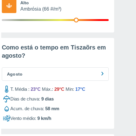
Alto
Ambrósia (66 #/m³)
Como está o tempo em Tiszaõrs em
agosto
?
Agosto
T. Média :
23°C
Máx.:
29°C
Min:
17°C
Dias de chuva:
9
dias
Acum. de chuva:
58 mm
Vento médio:
9 km/h