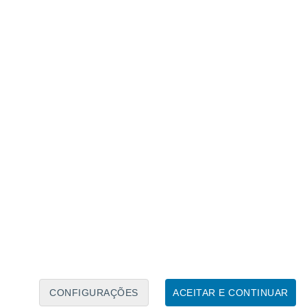
Calendário Lunar
Seg
Ter
Qua
Qui
Sex
Sáb
Domo
7
8
9
10
11
12
13
14
15
16
17
18
19
20
CONFIGURAÇÕES
ACEITAR E CONTINUAR