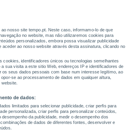
Aviso amarelo
Aviso moderado por temperaturas
elevadas em Tiszaõrs hoje
ante
r ao nosso site tempo.pt. Neste caso, informamo-lo de que
:
35%
navegação no website, mas não utilizaremos cookies para
nteúdos personalizados, embora possa visualizar publicidade
e aceder ao nosso website através desta assinatura, clicando no
s cookies, identificadores únicos ou tecnologias semelhantes
o
 sua visita a este sitio Web, endereços IP e identificadores de
r os seus dados pessoais com base num interesse legítimo, ao
Radar de Chuva
Satélites
Modelos
ou opor-se ao processamento de dados em qualquer altura,
 website.
mento de dados:
egunda
Terça
Quarta
Quinta
dos limitados para selecionar publicidade, criar perfis para
10 Ago.
11 Ago.
12 Ago.
13 Ago.
idade personalizada, criar perfis para personalizar conteúdos,
ir o desempenho da publicidade, medir o desempenho dos
 combinações de dados de diferentes fontes, desenvolver e
eúdos.