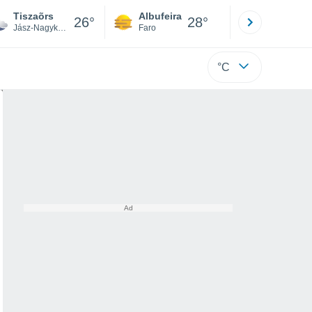
Tiszaõrs
Albufeira
Lisboa
26°
28°
Jász-Nagykun-Szolnok
Faro
Lisboa
°C