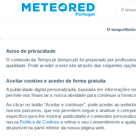
O tempo
Notíc
Aviso de privacidade
O conteúdo da Tempo.pt (tempo.pt) foi preparado por profissiona
qualidade. Pode aceder a este site através das seguintes opçõe
Aceitar cookies e aceder de forma gratuita
Início
Hungria
Jász-Nagykun-Szolnok
Tiszaõrs
A publicidade digital personalizada, baseada em informações r
permite-nos financiar a nossa atividade para continuar a fornec
Tempo em Tiszaõrs
Ao clicar no botão "Aceitar e continuar", pode aceder ao websit
nossos parceiros, que nos permitem seguir e analisar o compo
20:49
Sexta
específico para lhe mostrar publicidade e conteúdos persona
nossa
Política de Cookies
e retirar o seu consentimento a qua
disponível na parte inferior da nossa página web.
Nuvens dispersas