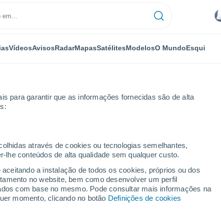
ias
Vídeos
Avisos
Radar
Mapas
Satélites
Modelos
O Mundo
Esqui
is para garantir que as informações fornecidas são de alta
s:
ecolhidas através de cookies ou tecnologias semelhantes,
er-lhe conteúdos de alta qualidade sem qualquer custo.
e aceitando a instalação de todos os cookies, próprios ou dos
rtamento no website, bem como desenvolver um perfil
...
lizados com base no mesmo. Pode consultar mais informações na
lquer momento, clicando no botão
Definições de cookies
Por horas
Intervalos nublados nas
próximas horas