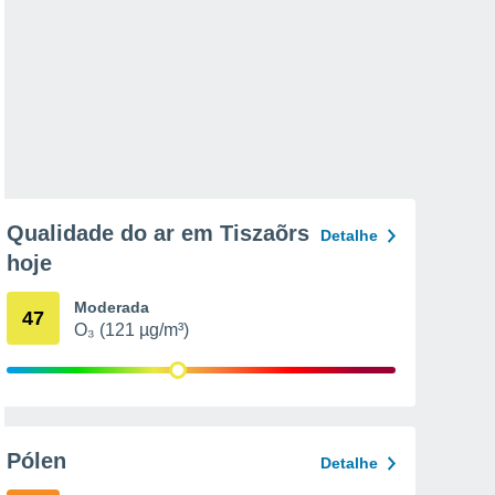
Qualidade do ar em Tiszaõrs
Detalhe
hoje
Moderada
47
O₃ (121 µg/m³)
Pólen
Detalhe