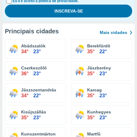
Eu li e aceito a política de privacidade.
Principais cidades
Mais cidades
Abádszalók
Berekfürdõ
34°
23°
35°
22°
Cserkeszõlõ
Jászberény
36°
23°
35°
23°
Jászszentandrás
Karcag
34°
22°
35°
23°
Kisújszállás
Kunhegyes
35°
23°
35°
23°
Kunszentmárton
Martfû