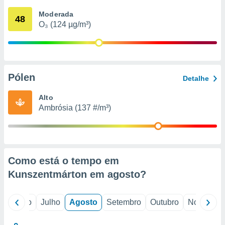
conteúdos.
Moderada
48
O₃ (124 µg/m³)
ção
ão através
de
,
 e
Pólen
Detalhe
dos,
Alto
publicidade
Ambrósia (137 #/m³)
s, estudos
a e
mento de
ossos 1199
Como está o tempo em
eiros
Kunszentmárton em
agosto
?
o
Junho
Julho
Agosto
Setembro
Outubro
Novembro