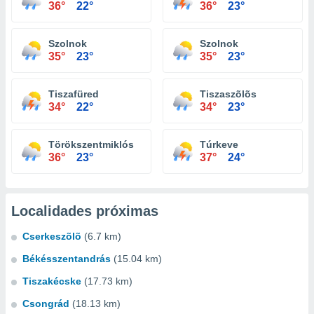
36°
22°
36°
23°
Szolnok
Szolnok
35°
23°
35°
23°
Tiszafüred
Tiszaszõlõs
34°
22°
34°
23°
Törökszentmiklós
Túrkeve
36°
23°
37°
24°
Localidades próximas
Cserkeszõlõ
(6.7 km)
Békésszentandrás
(15.04 km)
Tiszakécske
(17.73 km)
Csongrád
(18.13 km)