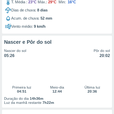
T. Média :
23°C
Máx.:
29°C
Min:
16°C
Dias de chuva:
8
dias
Acum. de chuva:
52 mm
Vento médio:
9 km/h
Nascer e Pôr do sol
Nascer do sol
Pôr do sol
05:26
20:02
Primeira luz
Meio-dia
Última luz
04:51
12:44
20:36
Duração do dia
14h36m
Luz da manhã restante
7h22m