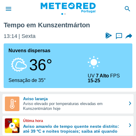
Tempo em Kunszentmárton
de
13:14
Sexta
...
 da
empo.pt) foi
Nuvens dispersas
or
36°
is para
e as
 fornecidas
UV
7 Alto
FPS
 qualidade.
Sensação de 35°
15-25
r a este
s das
opções:
Aviso laranja
Aviso elevado por temperaturas elevadas em
ookies e
Kunszentmárton hoje
 forma
Última hora
e digital
Aviso amarelo de tempo quente neste distrito:
até 39 ºC e noites tropicais; saiba até quando
da,