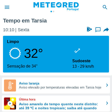
Tempo em Tarsia
de
10:10
Sexta
...
 da
empo.pt) foi
Limpo
or
32°
is para
e as
 fornecidas
Sudoeste
 qualidade.
Sensação de 34°
13
29 km/h
r a este
s das
opções:
Aviso laranja
Aviso elevado por temperaturas elevadas em Tarsia hoje
ookies e
 forma
Última hora
e digital
Aviso amarelo de tempo quente neste distrito:
até 39 ºC e noites tropicais; saiba até quando
da,