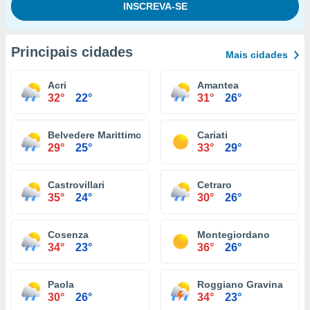
Principais cidades
Mais cidades
Acri
Amantea
32°
22°
31°
26°
Belvedere Marittimo
Cariati
29°
25°
33°
29°
Castrovillari
Cetraro
35°
24°
30°
26°
Cosenza
Montegiordano
34°
23°
36°
26°
Paola
Roggiano Gravina
30°
26°
34°
23°