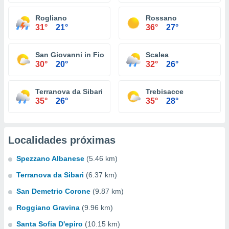
Rogliano
Rossano
31°
21°
36°
27°
San Giovanni in Fiore
Scalea
30°
20°
32°
26°
Terranova da Sibari
Trebisacce
35°
26°
35°
28°
Localidades próximas
Spezzano Albanese
(5.46 km)
Terranova da Sibari
(6.37 km)
San Demetrio Corone
(9.87 km)
Roggiano Gravina
(9.96 km)
Santa Sofia D'epiro
(10.15 km)