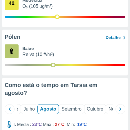
Moderada
conteúdos.
42
O₃ (105 µg/m³)
ção
ão através
de
Pólen
,
Detalhe
 e
Baixo
dos,
Relva (10 #/m³)
publicidade
s, estudos
a e
mento de
Como está o tempo em Tarsia em
ossos 1199
agosto
?
eiros
o
Junho
Julho
Agosto
Setembro
Outubro
Novembro
T. Média :
23°C
Máx.:
27°C
Min:
19°C