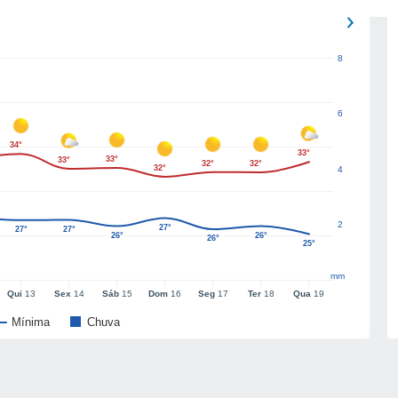
8
6
34°
33°
33°
33°
32°
32°
32°
4
2
27°
27°
27°
26°
26°
26°
25°
mm
Qui
13
Sex
14
Sáb
15
Dom
16
Seg
17
Ter
18
Qua
19
Mínima
Chuva