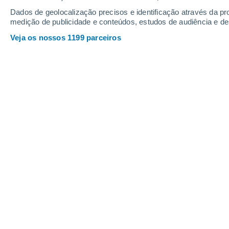
0.2 mm
Dados de geolocalização precisos e identificação através da pr
34°
/
27°
33°
/
27°
35°
/
28°
medição de publicidade e conteúdos, estudos de audiência e d
Veja os nossos 1199 parceiros
15
-
24
km/h
11
-
23
km/h
9
17
-
30
km/h
Tempo em Trebisacce Hoje
, 7 de ago
Céu limpo
29°
05:00
Sensação T.
29°
Limpo
29°
06:00
Sensação T.
29°
Limpo
31°
08:00
Sensação T.
32°
Nuvens dispersas
32°
11:00
Sensação T.
36°