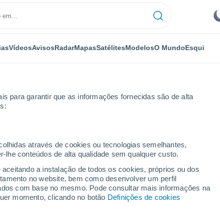
ias
Vídeos
Avisos
Radar
Mapas
Satélites
Modelos
O Mundo
Esqui
is para garantir que as informações fornecidas são de alta
s:
ecolhidas através de cookies ou tecnologias semelhantes,
er-lhe conteúdos de alta qualidade sem qualquer custo.
e aceitando a instalação de todos os cookies, próprios ou dos
rtamento no website, bem como desenvolver um perfil
...
lizados com base no mesmo. Pode consultar mais informações na
lquer momento, clicando no botão
Definições de cookies
Por horas
Calor húmido sufocante nas
próximas horas