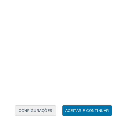
Calendário Lunar
Seg
Ter
Qua
Qui
Sex
Sáb
Domo
7
8
9
10
11
12
13
14
15
16
17
18
19
20
CONFIGURAÇÕES
ACEITAR E CONTINUAR