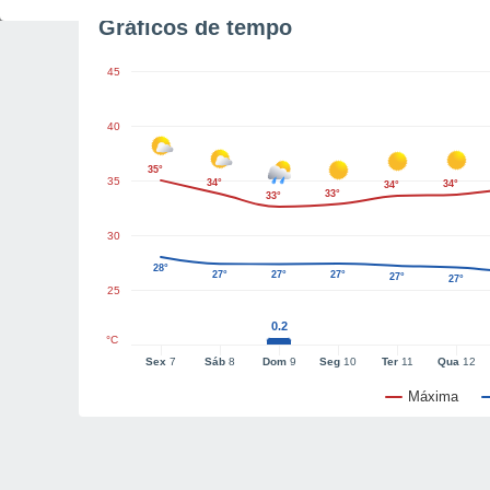
Gráficos de tempo
45
40
35°
35
34°
34°
34°
33°
33°
30
28°
27°
27°
27°
27°
27°
25
0.2
°C
Sex
7
Sáb
8
Dom
9
Seg
10
Ter
11
Qua
12
Máxima