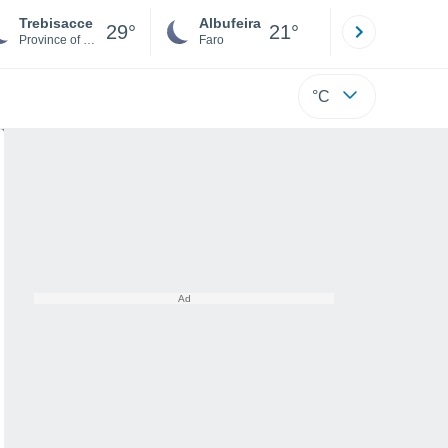
Trebisacce
Albufeira
Lisboa
29°
21°
Province of Cosenza
Faro
Lisboa
°C