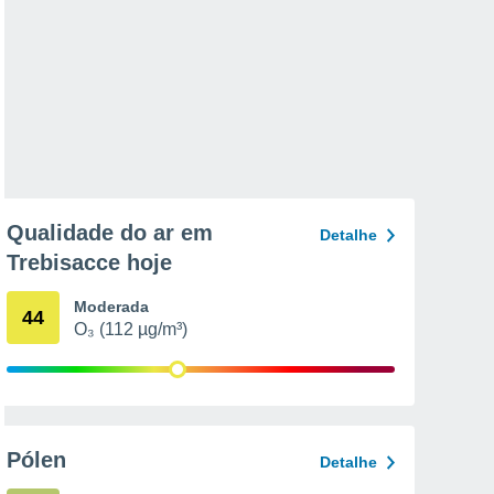
Qualidade do ar em
Detalhe
Trebisacce hoje
Moderada
44
O₃ (112 µg/m³)
Pólen
Detalhe