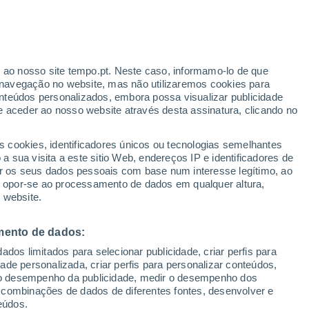
ante
r ao nosso site tempo.pt. Neste caso, informamo-lo de que
:
35%
navegação no website, mas não utilizaremos cookies para
nteúdos personalizados, embora possa visualizar publicidade
e aceder ao nosso website através desta assinatura, clicando no
 até
s cookies, identificadores únicos ou tecnologias semelhantes
 sua visita a este sitio Web, endereços IP e identificadores de
r os seus dados pessoais com base num interesse legítimo, ao
Radar de Chuva
Satélites
Modelos
ou opor-se ao processamento de dados em qualquer altura,
 website.
mento de dados:
egunda
Terça
Quarta
Quinta
dos limitados para selecionar publicidade, criar perfis para
10 Ago.
11 Ago.
12 Ago.
13 Ago.
idade personalizada, criar perfis para personalizar conteúdos,
ir o desempenho da publicidade, medir o desempenho dos
 combinações de dados de diferentes fontes, desenvolver e
eúdos.