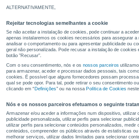
29°
ALTERNATIVAMENTE,
Rejeitar tecnologias semelhantes a cookie
Lua mingu
Se não aceitar a instalação de cookies, pode continuar a acede
Iluminada
Sensação de 29°
apenas instalaremos os cookies necessários para assegurar a 
analisar o comportamento ou para apresentar publicidade ou co
geral não personalizada. Pode recusar a instalação de cookies 
botão "Recusar".
Última hora
Aviso amarelo de tempo quente neste distrito:
Com o seu consentimento, nós e os
nossos parceiros
utilizamo
39 ºC e noites tropicais; saiba até quando
para armazenar, aceder e processar dados pessoais, tais como a
cookies. É possível que alguns fornecedores possam processa
O Tempo 1 - 7 Dias
Atualidade
Mapas de nuvens
qual se pode opor. Para tal, pode retirar o seu consentimento 
clicando em “
Definições
” ou na nossa
Política de Cookies
neste
Nós e os nossos parceiros efetuamos o seguinte trata
Amanhã
Domingo
S
Hoje
Armazenar e/ou aceder a informações num dispositivo, utilizar da
8 Ago.
9 Ago.
7 Ago.
publicidade personalizada, utilizar perfis para selecionar public
utilizar perfis para selecionar conteúdos personalizados, med
conteúdos, compreender os públicos através de estatísticas ou
melhorar serviços, utilizar dados limitados para selecionar cont
30%