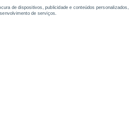
ocura de dispositivos, publicidade e conteúdos personalizados,
33°
/
27°
34°
/
27°
34°
/
27°
34°
/
27°
esenvolvimento de serviços.
-
22
km/h
9
-
21
km/h
10
-
21
km/h
11
-
31
km/h
sto
Oeste
0 Baixo
8
-
13 km/h
FPS:
não
Oeste
0 Baixo
9
-
15 km/h
FPS:
não
Sudoeste
1 Baixo
10
-
17 km/h
FPS:
não
Sul
6 Alto
4
-
16 km/h
FPS:
15-25