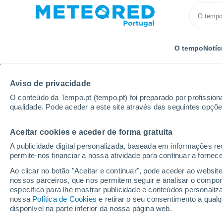
O tempo
Notíc
Aviso de privacidade
O conteúdo da Tempo.pt (tempo.pt) foi preparado por profissiona
qualidade. Pode aceder a este site através das seguintes opçõe
Aceitar cookies e aceder de forma gratuita
Início
Itália
Cosença
Trebisacce
A publicidade digital personalizada, baseada em informações r
permite-nos financiar a nossa atividade para continuar a fornec
Tempo em Trebisacce
Ao clicar no botão "Aceitar e continuar", pode aceder ao websit
nossos parceiros, que nos permitem seguir e analisar o compo
04:49
Sexta
específico para lhe mostrar publicidade e conteúdos persona
nossa
Política de Cookies
e retirar o seu consentimento a qua
disponível na parte inferior da nossa página web.
Céu limpo