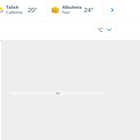
Talich
Albufeira
Lisboa
20°
24°
California
Faro
Lisboa
°C