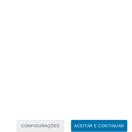
Calendário Lunar
Seg
Ter
Qua
Qui
Sex
Sáb
Domo
8
9
10
11
12
13
14
15
16
17
18
19
20
21
CONFIGURAÇÕES
ACEITAR E CONTINUAR