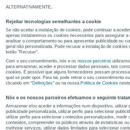
20°
ALTERNATIVAMENTE,
Rejeitar tecnologias semelhantes a cookie
Lua mingu
Se não aceitar a instalação de cookies, pode continuar a acede
Iluminada
Sensação de 20°
apenas instalaremos os cookies necessários para assegurar a 
analisar o comportamento ou para apresentar publicidade ou co
geral não personalizada. Pode recusar a instalação de cookies 
botão "Recusar".
Última hora
Hoje e amanhã poeiras do Saara “invadem”
Com o seu consentimento, nós e os
nossos parceiros
utilizamo
Portugal: risco de trovoadas no Norte e Centr
para armazenar, aceder e processar dados pessoais, tais como a
aumenta
cookies. É possível que alguns fornecedores possam processa
O Tempo 1 - 7 Dias
Atualidade
Mapas de nuvens
qual se pode opor. Para tal, pode retirar o seu consentimento 
clicando em “
Definições
” ou na nossa
Política de Cookies
neste
Nós e os nossos parceiros efetuamos o seguinte trata
Amanhã
Segunda
Hoje
Armazenar e/ou aceder a informações num dispositivo, utilizar da
9 Ago.
10 Ago.
8 Ago.
publicidade personalizada, utilizar perfis para selecionar public
utilizar perfis para selecionar conteúdos personalizados, med
conteúdos, compreender os públicos através de estatísticas ou
melhorar serviços, utilizar dados limitados para selecionar cont