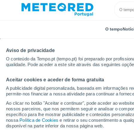
O tempo
Notíc
Aviso de privacidade
O conteúdo da Tempo.pt (tempo.pt) foi preparado por profissiona
qualidade. Pode aceder a este site através das seguintes opçõe
Aceitar cookies e aceder de forma gratuita
Início
Estados Unidos
Estado da Califórnia
Tali
A publicidade digital personalizada, baseada em informações r
permite-nos financiar a nossa atividade para continuar a fornec
Tempo em Talich - CA
Ao clicar no botão "Aceitar e continuar", pode aceder ao websit
nossos parceiros, que nos permitem seguir e analisar o compo
05:05
Sábado
específico para lhe mostrar publicidade e conteúdos persona
nossa
Política de Cookies
e retirar o seu consentimento a qua
disponível na parte inferior da nossa página web.
Nuvens dispersas