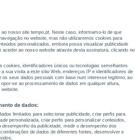
ante
r ao nosso site tempo.pt. Neste caso, informamo-lo de que
:
21%
navegação no website, mas não utilizaremos cookies para
nteúdos personalizados, embora possa visualizar publicidade
e aceder ao nosso website através desta assinatura, clicando no
s cookies, identificadores únicos ou tecnologias semelhantes
o
 sua visita a este sitio Web, endereços IP e identificadores de
r os seus dados pessoais com base num interesse legítimo, ao
Radar de Chuva
Satélites
Modelos
ou opor-se ao processamento de dados em qualquer altura,
 website.
mento de dados:
Terça
Quarta
Quinta
Sexta
dos limitados para selecionar publicidade, criar perfis para
11 Ago.
12 Ago.
13 Ago.
14 Ago.
idade personalizada, criar perfis para personalizar conteúdos,
ir o desempenho da publicidade, medir o desempenho dos
 combinações de dados de diferentes fontes, desenvolver e
eúdos.