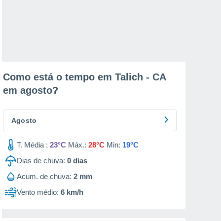
Como está o tempo em Talich - CA
em
agosto
?
Agosto
T. Média :
23°C
Máx.:
28°C
Min:
19°C
Dias de chuva:
0
dias
Acum. de chuva:
2 mm
Vento médio:
6 km/h