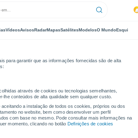
ias
Vídeos
Avisos
Radar
Mapas
Satélites
Modelos
O Mundo
Esqui
is para garantir que as informações fornecidas são de alta
s:
ch
ecolhidas através de cookies ou tecnologias semelhantes,
er-lhe conteúdos de alta qualidade sem qualquer custo.
e aceitando a instalação de todos os cookies, próprios ou dos
rtamento no website, bem como desenvolver um perfil
...
lizados com base no mesmo. Pode consultar mais informações na
lquer momento, clicando no botão
Definições de cookies
Por horas
Intervalos nublados nas
próximas horas