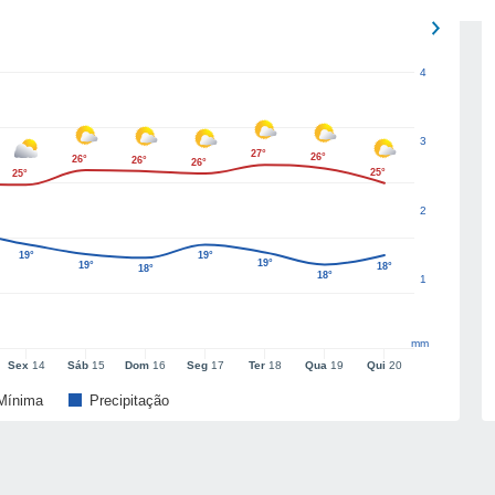
4
3
27°
26°
26°
26°
26°
25°
25°
2
19°
19°
19°
19°
18°
18°
18°
1
mm
Sex
14
Sáb
15
Dom
16
Seg
17
Ter
18
Qua
19
Qui
20
Mínima
Precipitação