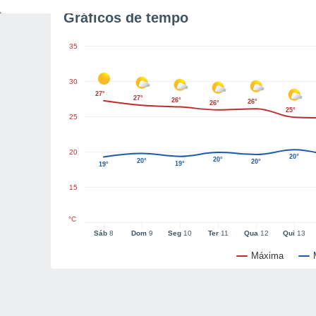
Gráficos de tempo
35
30
27°
27°
26°
26°
26°
25°
25
20
20°
20°
20°
20°
19°
19°
15
°C
Sáb
8
Dom
9
Seg
10
Ter
11
Qua
12
Qui
13
Máxima