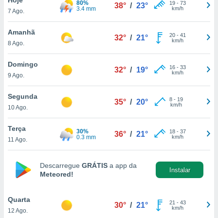
80%
para lhe
19
-
73
38°
/
23°
3.4 mm
km/h
7 Ago.
licidade e
ados com
Amanhã
20
-
41
32°
/
21°
esmo. Pode
km/h
8 Ago.
ais
s na nossa
Domingo
16
-
33
 Cookies
e
32°
/
19°
km/h
9 Ago.
u
nto a
omento,
Segunda
8
-
19
35°
/
20°
 botão
km/h
10 Ago.
de cookies
na parte
Terça
30%
18
-
37
nossa
36°
/
21°
0.3 mm
km/h
11 Ago.
.
IVAMENTE,
Descarregue
GRÁTIS
a app da
Instalar
Meteored!
as
tes a
Quarta
21
-
43
30°
/
21°
km/h
12 Ago.