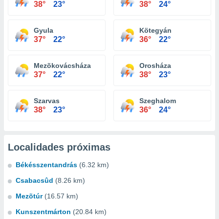
38°
23°
38°
24°
Gyula
Kötegyán
37°
22°
36°
22°
Mezõkovácsháza
Orosháza
37°
22°
38°
23°
Szarvas
Szeghalom
38°
23°
36°
24°
Localidades próximas
Békésszentandrás
(6.32 km)
Csabacsûd
(8.26 km)
Mezõtúr
(16.57 km)
Kunszentmárton
(20.84 km)