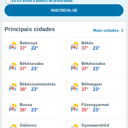
Eu li e aceito a política de privacidade.
Principais cidades
Mais cidades
Battonya
Békés
37°
22°
37°
23°
Békéscsaba
Békéscsaba
37°
23°
37°
23°
Békésszentandrás
Bélmegyer
38°
23°
37°
23°
Bucsa
Füzesgyarmat
36°
23°
35°
23°
Gádoros
Gyomaendrõd