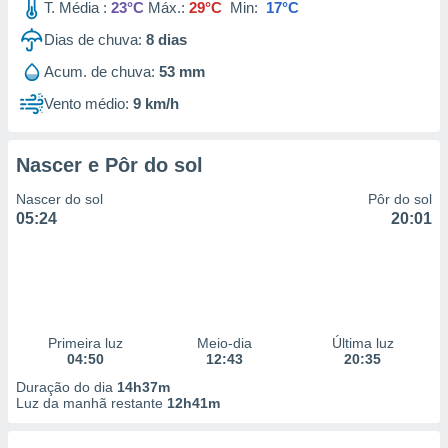
T. Média :
23°C
Máx.:
29°C
Min:
17°C
Dias de chuva:
8
dias
Acum. de chuva:
53 mm
Vento médio:
9 km/h
Nascer e Pôr do sol
Nascer do sol
Pôr do sol
05:24
20:01
Primeira luz
Meio-dia
Última luz
04:50
12:43
20:35
Duração do dia
14h37m
Luz da manhã restante
12h41m