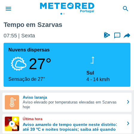
Tempo em Szarvas
de
07:55
Sexta
...
 da
empo.pt) foi
Nuvens dispersas
or
27°
is para
e as
 fornecidas
Sul
 qualidade.
Sensação de 27°
4
14 km/h
r a este
s das
opções:
Aviso laranja
Aviso elevado por temperaturas elevadas em Szarvas
ookies e
hoje
 forma
Última hora
e digital
Aviso amarelo de tempo quente neste distrito:
até 39 ºC e noites tropicais; saiba até quando
da,