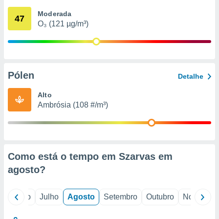
conteúdos.
Moderada
47
O₃ (121 µg/m³)
ção
ão através
de
,
 e
Pólen
Detalhe
dos,
Alto
publicidade
Ambrósia (108 #/m³)
s, estudos
a e
mento de
ossos 1199
Como está o tempo em Szarvas em
eiros
agosto
?
o
Junho
Julho
Agosto
Setembro
Outubro
Novembro