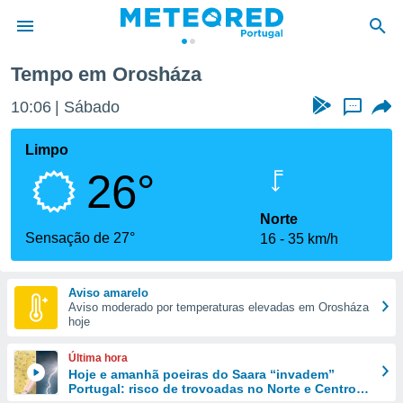
Tempo em Orosháza
de
10:06
Sábado
...
 da
empo.pt) foi
Limpo
or
26°
is para
e as
 fornecidas
Norte
 qualidade.
Sensação de 27°
16
35 km/h
r a este
s das
opções:
Aviso amarelo
Aviso moderado por temperaturas elevadas em Orosháza
ookies e
hoje
 forma
Última hora
e digital
Hoje e amanhã poeiras do Saara “invadem”
Portugal: risco de trovoadas no Norte e Centro
da,