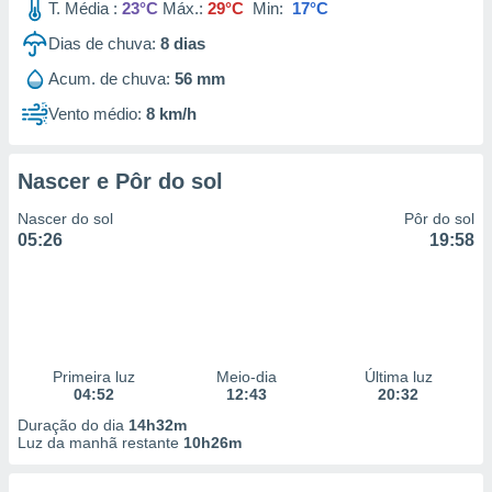
T. Média :
23°C
Máx.:
29°C
Min:
17°C
Dias de chuva:
8
dias
Acum. de chuva:
56 mm
Vento médio:
8 km/h
Nascer e Pôr do sol
Nascer do sol
Pôr do sol
05:26
19:58
Primeira luz
Meio-dia
Última luz
04:52
12:43
20:32
Duração do dia
14h32m
Luz da manhã restante
10h26m