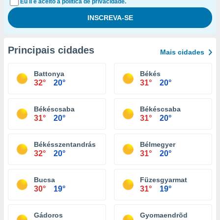
Eu li e aceito a política de privacidade.
Principais cidades
Mais cidades
Battonya
Békés
32°
20°
31°
20°
Békéscsaba
Békéscsaba
31°
20°
31°
20°
Békésszentandrás
Bélmegyer
32°
20°
31°
20°
Bucsa
Füzesgyarmat
30°
19°
31°
19°
Gádoros
Gyomaendrõd