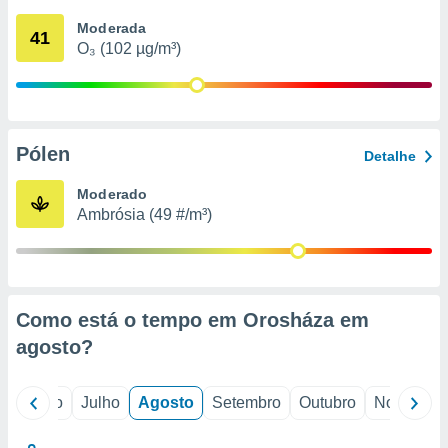
conteúdos.
Moderada
41
O₃ (102 µg/m³)
ção
ão através
de
,
 e
Pólen
Detalhe
dos,
Moderado
publicidade
Ambrósia (49 #/m³)
s, estudos
a e
mento de
ossos 1199
Como está o tempo em Orosháza em
eiros
agosto
?
o
Junho
Julho
Agosto
Setembro
Outubro
Novembro