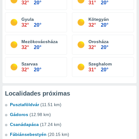
32°
20°
31°
20°
Gyula
Kötegyán
32°
20°
32°
20°
Mezõkovácsháza
Orosháza
32°
20°
32°
20°
Szarvas
Szeghalom
32°
20°
31°
20°
Localidades próximas
Pusztaföldvár
(11.51 km)
Gádoros
(12.98 km)
Csanádapáca
(17.24 km)
Fábiánsebestyén
(20.15 km)