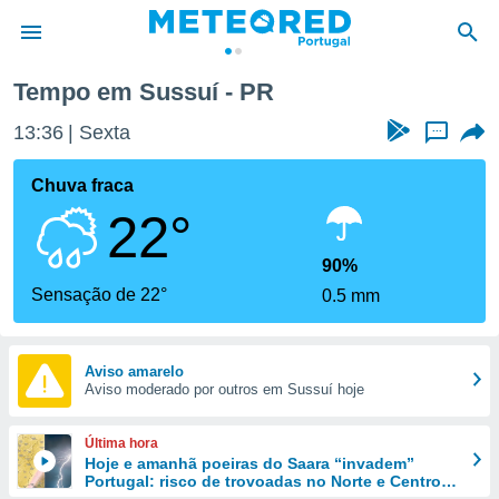
Tempo em Sussuí - PR
de
13:36
Sexta
...
 da
empo.pt) foi
Chuva fraca
or
22°
is para
e as
 fornecidas
90%
 qualidade.
Sensação de 22°
0.5 mm
r a este
s das
opções:
Aviso amarelo
Aviso moderado por outros em Sussuí hoje
ookies e
 forma
Última hora
e digital
Hoje e amanhã poeiras do Saara “invadem”
Portugal: risco de trovoadas no Norte e Centro
da,