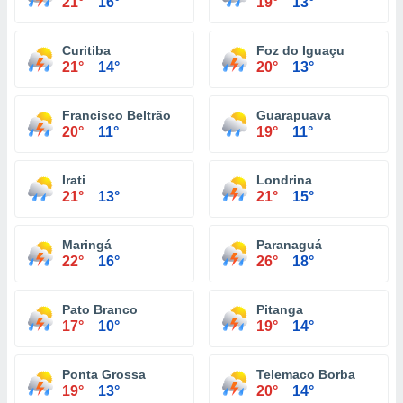
21°
16°
19°
13°
Curitiba
Foz do Iguaçu
21°
14°
20°
13°
Francisco Beltrão
Guarapuava
20°
11°
19°
11°
Irati
Londrina
21°
13°
21°
15°
Maringá
Paranaguá
22°
16°
26°
18°
Pato Branco
Pitanga
17°
10°
19°
14°
Ponta Grossa
Telemaco Borba
19°
13°
20°
14°