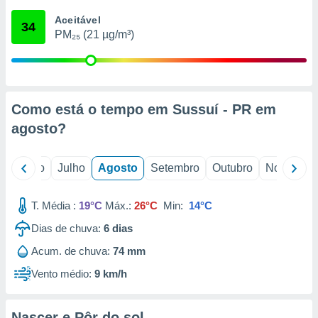
conteúdos.
Aceitável
34
PM₂₅ (21 µg/m³)
ção
ão através
de
,
 e
Como está o tempo em Sussuí - PR em
agosto
?
dos,
publicidade
s, estudos
o
Junho
Julho
Agosto
Setembro
Outubro
Novembro
a e
mento de
T. Média :
19°C
Máx.:
26°C
Min:
14°C
ossos 1199
Dias de chuva:
6
dias
eiros
Acum. de chuva:
74 mm
Vento médio:
9 km/h
Nascer e Pôr do sol