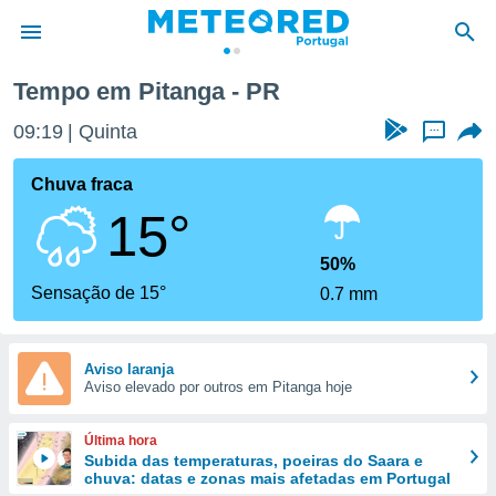
Tempo em Pitanga - PR
de
09:19
Quinta
...
 da
empo.pt) foi
Chuva fraca
or
15°
is para
e as
 fornecidas
50%
 qualidade.
Sensação de 15°
0.7 mm
r a este
s das
opções:
Aviso laranja
Aviso elevado por outros em Pitanga hoje
ookies e
 forma
Última hora
e digital
Subida das temperaturas, poeiras do Saara e
chuva: datas e zonas mais afetadas em Portugal
da,