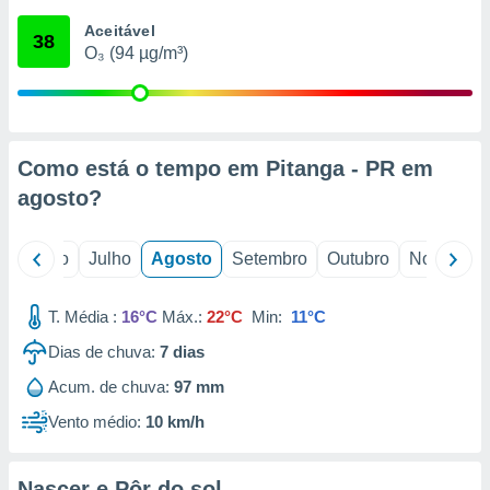
conteúdos.
Aceitável
38
O₃ (94 µg/m³)
ção
ão através
de
,
 e
Como está o tempo em Pitanga - PR em
agosto
?
dos,
publicidade
s, estudos
o
Junho
Julho
Agosto
Setembro
Outubro
Novembro
a e
mento de
T. Média :
16°C
Máx.:
22°C
Min:
11°C
ossos 1199
Dias de chuva:
7
dias
eiros
Acum. de chuva:
97 mm
Vento médio:
10 km/h
Nascer e Pôr do sol