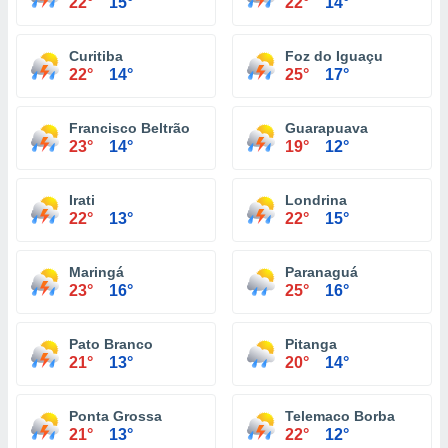
22°
15°
22°
14°
Curitiba
Foz do Iguaçu
22°
14°
25°
17°
Francisco Beltrão
Guarapuava
23°
14°
19°
12°
Irati
Londrina
22°
13°
22°
15°
Maringá
Paranaguá
23°
16°
25°
16°
Pato Branco
Pitanga
21°
13°
20°
14°
Ponta Grossa
Telemaco Borba
21°
13°
22°
12°