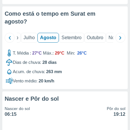
conteúdos.
Como está o tempo em Surat em
ção
agosto
?
ão através
de
,
o
Junho
Julho
Agosto
Setembro
Outubro
Novembro
 e
T. Média :
27°C
Máx.:
29°C
Min:
26°C
dos,
publicidade
Dias de chuva:
28
dias
s, estudos
a e
Acum. de chuva:
263 mm
mento de
Vento médio:
20 km/h
ossos 1199
eiros
Nascer e Pôr do sol
Nascer do sol
Pôr do sol
06:15
19:12