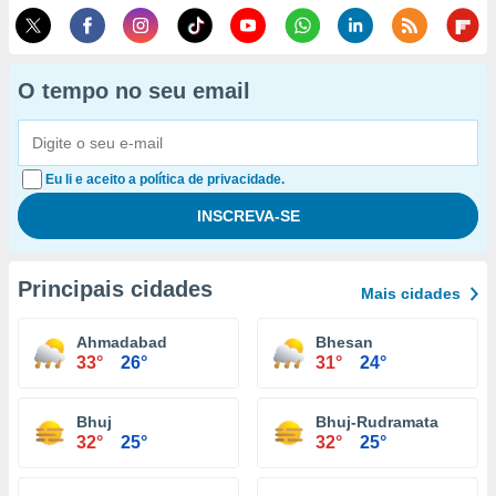
O tempo no seu email
Eu li e aceito a política de privacidade.
Principais cidades
Mais cidades
Ahmadabad
Bhesan
33°
26°
31°
24°
Bhuj
Bhuj-Rudramata
32°
25°
32°
25°