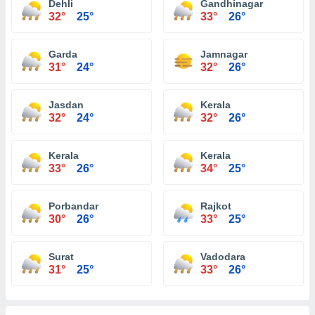
Dehli
Gandhinagar
32°
25°
33°
26°
Garda
Jamnagar
31°
24°
32°
26°
Jasdan
Kerala
32°
24°
32°
26°
Kerala
Kerala
33°
26°
34°
25°
Porbandar
Rajkot
30°
26°
33°
25°
Surat
Vadodara
31°
25°
33°
26°