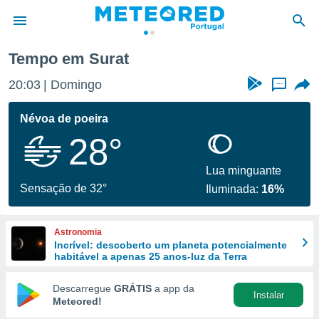
Tempo em Surat
de
20:03
Domingo
...
 da
empo.pt) foi
Névoa de poeira
or
28°
is para
e as
 fornecidas
Lua minguante
 qualidade.
Sensação de 32°
Iluminada:
16%
r a este
s das
opções:
Astronomia
Incrível: descoberto um planeta potencialmente
ookies e
habitável a apenas 25 anos-luz da Terra
 forma
Descarregue
GRÁTIS
a app da
Instalar
e digital
Meteored!
da,