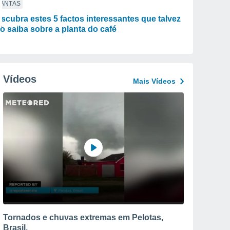
LANTAS
scubra estes 5 factos interessantes que talvez
o saiba sobre a planta do café
Vídeos
Mais Vídeos
Tornados e chuvas extremas em Pelotas,
Brasil.