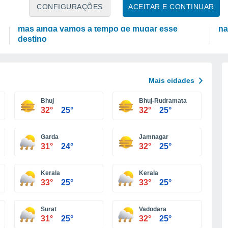
ATUALIDADE
P
CONFIGURAÇÕES
ACEITAR E CONTINUAR
Portugal está a perder costa mais depressa,
De
mas ainda vamos a tempo de mudar esse
nã
destino
Mais cidades
Bhuj
Bhuj-Rudramata
32°
25°
32°
25°
Garda
Jamnagar
31°
24°
32°
25°
Kerala
Kerala
33°
25°
33°
25°
Surat
Vadodara
31°
25°
32°
25°