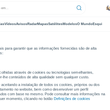
ias
Vídeos
Avisos
Radar
Mapas
Satélites
Modelos
O Mundo
Esqui
is para garantir que as informações fornecidas são de alta
s:
ecolhidas através de cookies ou tecnologias semelhantes,
er-lhe conteúdos de alta qualidade sem qualquer custo.
e aceitando a instalação de todos os cookies, próprios ou dos
rtamento no website, bem como desenvolver um perfil
lizados com base no mesmo. Pode consultar mais informações na
lquer momento, clicando no botão
Definições de cookies