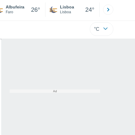
Albufeira
Lisboa
Porto
26°
24°
Faro
Lisboa
Porto
°C