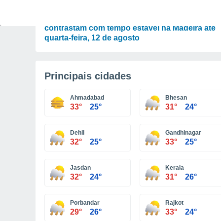
PREVISÃO
Chuva, vento e mar agitado nos Açores
contrastam com tempo estável na Madeira até
quarta-feira, 12 de agosto
Principais cidades
Ahmadabad
Bhesan
33°
25°
31°
24°
Dehli
Gandhinagar
32°
25°
33°
25°
Jasdan
Kerala
32°
24°
31°
26°
Porbandar
Rajkot
29°
26°
33°
24°