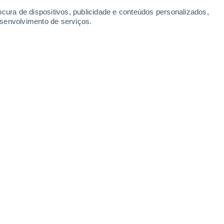
30°
ocura de dispositivos, publicidade e conteúdos personalizados,
25°
Vapi
esenvolvimento de serviços.
Leaflet
|
©
OpenStreetMap
|
ECMWF
by © Meteored