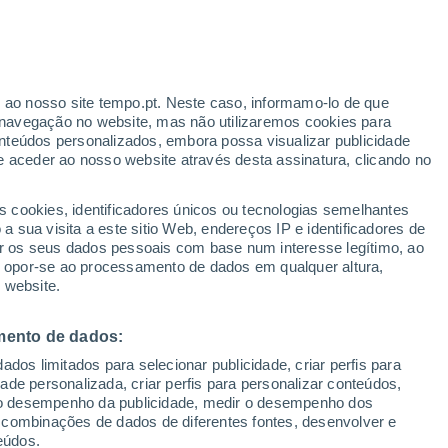
r ao nosso site tempo.pt. Neste caso, informamo-lo de que
navegação no website, mas não utilizaremos cookies para
34°
33°
nteúdos personalizados, embora possa visualizar publicidade
25°
25°
33°
e aceder ao nosso website através desta assinatura, clicando no
Thala
25°
Ahmadabad
s cookies, identificadores únicos ou tecnologias semelhantes
32°
3°
 sua visita a este sitio Web, endereços IP e identificadores de
25°
4°
r os seus dados pessoais com base num interesse legítimo, ao
Vadodara
32°
33°
ou opor-se ao processamento de dados em qualquer altura,
24°
25°
 website.
asdan
Kerala
32°
26°
32°
31°
Bharuch
25°
24°
mento de dados:
Dehli
Garda
31°
dos limitados para selecionar publicidade, criar perfis para
25°
idade personalizada, criar perfis para personalizar conteúdos,
Surat
ir o desempenho da publicidade, medir o desempenho dos
 combinações de dados de diferentes fontes, desenvolver e
eúdos.