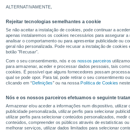
ALTERNATIVAMENTE,
Rejeitar tecnologias semelhantes a cookie
Se não aceitar a instalação de cookies, pode continuar a acede
32°
apenas instalaremos os cookies necessários para assegurar a 
25°
analisar o comportamento ou para apresentar publicidade ou co
Bhuj-
Rudramata
geral não personalizada. Pode recusar a instalação de cookies 
botão "Recusar".
Kerala
32°
Com o seu consentimento, nós e os
nossos parceiros
utilizamo
25°
3
para armazenar, aceder e processar dados pessoais, tais como a
Jamnagar
2
cookies. É possível que alguns fornecedores possam processa
Rajkot
qual se pode opor. Para tal, pode retirar o seu consentimento 
clicando em “
Definições
” ou na nossa
Política de Cookies
neste
J
29°
31°
31°
26°
26°
24°
Nós e os nossos parceiros efetuamos o seguinte trata
Porbandar
Kerala
Bhesan
Armazenar e/ou aceder a informações num dispositivo, utilizar da
publicidade personalizada, utilizar perfis para selecionar public
utilizar perfis para selecionar conteúdos personalizados, med
conteúdos, compreender os públicos através de estatísticas ou
melhorar serviços, utilizar dados limitados para selecionar cont