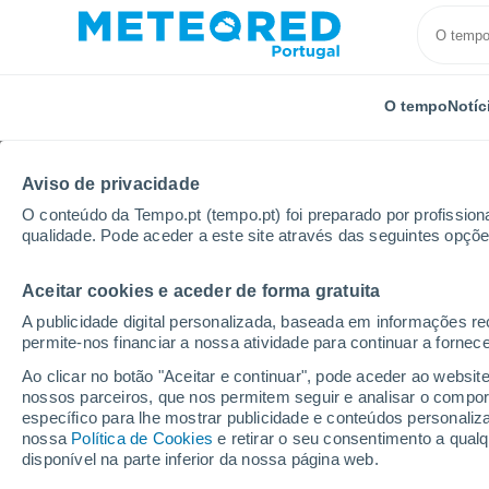
O tempo
Notíc
Aviso de privacidade
O conteúdo da Tempo.pt (tempo.pt) foi preparado por profissiona
qualidade. Pode aceder a este site através das seguintes opçõe
Aceitar cookies e aceder de forma gratuita
Início
Índia
Gujarat
A publicidade digital personalizada, baseada em informações r
permite-nos financiar a nossa atividade para continuar a fornec
Tempo em Gujarat
Ao clicar no botão "Aceitar e continuar", pode aceder ao websit
nossos parceiros, que nos permitem seguir e analisar o compo
específico para lhe mostrar publicidade e conteúdos persona
Hoje, 8 agosto
Todo o dia
Símbolo
nossa
Política de Cookies
e retirar o seu consentimento a qua
disponível na parte inferior da nossa página web.