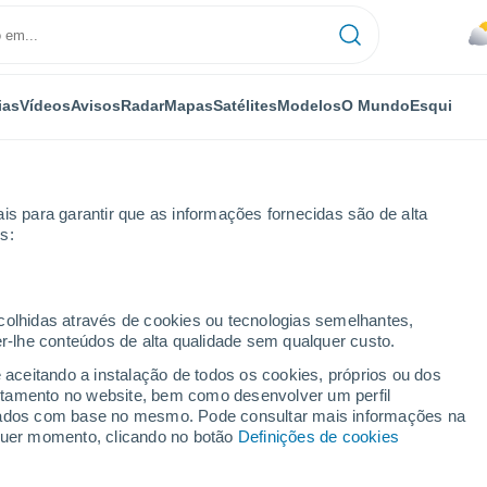
ias
Vídeos
Avisos
Radar
Mapas
Satélites
Modelos
O Mundo
Esqui
is para garantir que as informações fornecidas são de alta
s:
-Trent
ecolhidas através de cookies ou tecnologias semelhantes,
er-lhe conteúdos de alta qualidade sem qualquer custo.
ent
e aceitando a instalação de todos os cookies, próprios ou dos
rtamento no website, bem como desenvolver um perfil
...
lizados com base no mesmo. Pode consultar mais informações na
lquer momento, clicando no botão
Definições de cookies
Por horas
Céu nublado nas próximas horas