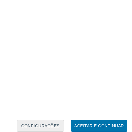
Calendário Lunar
Seg
Ter
Qua
Qui
Sex
Sáb
Domo
7
8
9
10
11
12
13
14
15
16
17
18
19
20
CONFIGURAÇÕES
ACEITAR E CONTINUAR