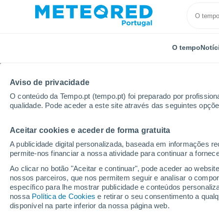
O tempo
Notíc
Aviso de privacidade
O conteúdo da Tempo.pt (tempo.pt) foi preparado por profissiona
qualidade. Pode aceder a este site através das seguintes opçõe
Aceitar cookies e aceder de forma gratuita
Início
Reino Unido
Midlands do Oeste
Stoke-on
A publicidade digital personalizada, baseada em informações r
permite-nos financiar a nossa atividade para continuar a fornec
Tempo em Stoke-on-Tr
Ao clicar no botão "Aceitar e continuar", pode aceder ao websit
nossos parceiros, que nos permitem seguir e analisar o compo
15:09
Sexta
específico para lhe mostrar publicidade e conteúdos persona
nossa
Política de Cookies
e retirar o seu consentimento a qua
disponível na parte inferior da nossa página web.
Encoberto