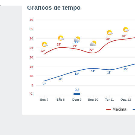
Gráficos de tempo
40
35
30°
30
28°
25°
24°
25
22°
22°
20
15
15°
14°
13°
13°
10
10°
7°
5
0.2
°C
Sex
7
Sáb
8
Dom
9
Seg
10
Ter
11
Qua
12
Máxima