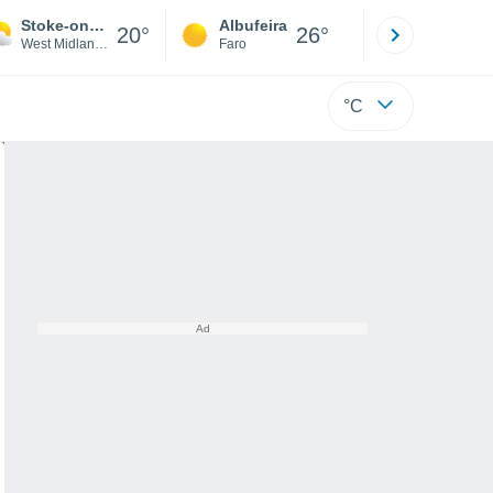
Stoke-on-Trent
Albufeira
Lisboa
20°
26°
West Midlands
Faro
Lisboa
°C