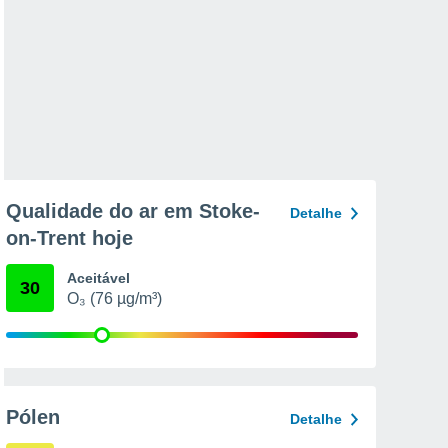
Qualidade do ar em Stoke-
Detalhe
on-Trent hoje
Aceitável
30
O₃ (76 µg/m³)
Pólen
Detalhe