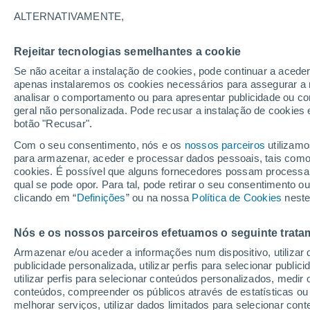
20°
ALTERNATIVAMENTE,
Rejeitar tecnologias semelhantes a cookie
Oeste
Se não aceitar a instalação de cookies, pode continuar a acede
Sensação de 20°
12
-
29 km
apenas instalaremos os cookies necessários para assegurar a 
analisar o comportamento ou para apresentar publicidade ou co
geral não personalizada. Pode recusar a instalação de cookies 
botão "Recusar".
Última hora
Hoje e amanhã poeiras do Saara “invadem”
Com o seu consentimento, nós e os
nossos parceiros
utilizamo
Portugal: risco de trovoadas no Norte e Centr
para armazenar, aceder e processar dados pessoais, tais como a
aumenta
cookies. É possível que alguns fornecedores possam processa
O Tempo 1 - 7 Dias
Atualidade
Mapas de chuva
R
qual se pode opor. Para tal, pode retirar o seu consentimento 
clicando em “
Definições
” ou na nossa
Política de Cookies
neste
Nós e os nossos parceiros efetuamos o seguinte trata
Amanhã
Domingo
S
Hoje
Armazenar e/ou aceder a informações num dispositivo, utilizar da
8 Ago.
9 Ago.
7 Ago.
publicidade personalizada, utilizar perfis para selecionar public
utilizar perfis para selecionar conteúdos personalizados, med
conteúdos, compreender os públicos através de estatísticas ou
melhorar serviços, utilizar dados limitados para selecionar cont
40%