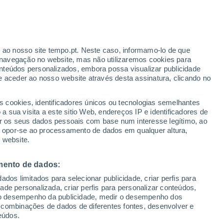
r ao nosso site tempo.pt. Neste caso, informamo-lo de que
/h
navegação no website, mas não utilizaremos cookies para
nteúdos personalizados, embora possa visualizar publicidade
e aceder ao nosso website através desta assinatura, clicando no
s cookies, identificadores únicos ou tecnologias semelhantes
o
 sua visita a este sitio Web, endereços IP e identificadores de
r os seus dados pessoais com base num interesse legítimo, ao
adar de Chuva
Satélites
Modelos
ou opor-se ao processamento de dados em qualquer altura,
 website.
mento de dados:
egunda
Terça
Quarta
Quinta
dos limitados para selecionar publicidade, criar perfis para
10 Ago.
11 Ago.
12 Ago.
13 Ago.
idade personalizada, criar perfis para personalizar conteúdos,
ir o desempenho da publicidade, medir o desempenho dos
 combinações de dados de diferentes fontes, desenvolver e
eúdos.
40%