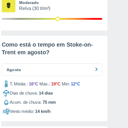
Moderado
Relva (30 #/m³)
Como está o tempo em Stoke-on-
Trent em
agosto
?
Agosto
T. Média :
16°C
Máx.:
19°C
Min:
12°C
Dias de chuva:
14
dias
Acum. de chuva:
75 mm
Vento médio:
14 km/h