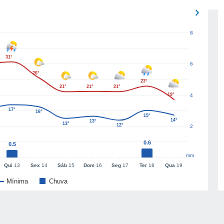
8
31°
6
26°
23°
21°
21°
21°
19°
4
17°
16°
15°
14°
13°
13°
12°
2
0.6
0.5
mm
Qui
13
Sex
14
Sáb
15
Dom
16
Seg
17
Ter
18
Qua
19
Mínima
Chuva