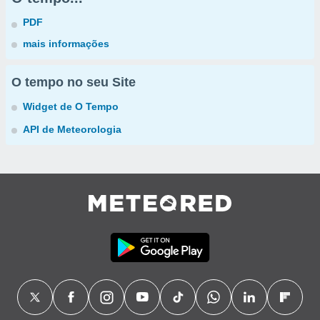
PDF
mais informações
O tempo no seu Site
Widget de O Tempo
API de Meteorologia