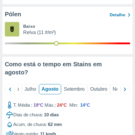
conteúdos.
Pólen
Detalhe
ção
Baixo
ão através
Relva (11 #/m³)
de
,
 e
dos,
publicidade
Como está o tempo em Stains em
s, estudos
agosto
?
a e
mento de
o
Junho
Julho
Agosto
Setembro
Outubro
Novembro
ossos 1199
eiros
T. Média :
19°C
Máx.:
24°C
Min:
14°C
Dias de chuva:
10
dias
Acum. de chuva:
62 mm
Vento médio:
11 km/h