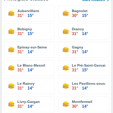
Aubervilliers
Bagnolet
31°
15°
30°
15°
Bobigny
Drancy
31°
15°
31°
14°
Epinay-sur-Seine
Gagny
31°
14°
31°
14°
Le Blanc-Mesnil
Le Pré-Saint-Gervais
31°
14°
31°
15°
Le Raincy
Les Pavillons-sous-Boi
31°
14°
31°
14°
Livry-Gargan
Montfermeil
31°
14°
30°
14°