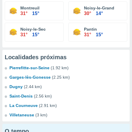
Montreuil
Noisy-le-Grand
31°
15°
30°
14°
Noisy-le-Sec
Pantin
31°
15°
31°
15°
Localidades próximas
Pierrefitte-sur-Seine
(1.92 km)
Garges-lès-Gonesse
(2.25 km)
Dugny
(2.44 km)
Saint-Denis
(2.56 km)
La Courneuve
(2.91 km)
Villetaneuse
(3 km)
O tempo...