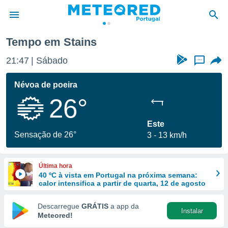
Tempo em Stains
de
21:47
Sábado
...
 da
empo.pt) foi
Névoa de poeira
or
26°
is para
e as
 fornecidas
Este
 qualidade.
Sensação de 26°
3
13 km/h
r a este
s das
opções:
Última hora
40 ºC à vista em Portugal na próxima semana:
ookies e
calor intensifica a partir de quarta, 12 de agosto
 forma
Descarregue
GRÁTIS
a app da
Instalar
e digital
Meteored!
da,