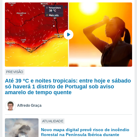
para lhe
licidade e
ados com
esmo. Pode
ais
s na nossa
 Cookies
e
u
nto a
omento,
 botão
de cookies
PREVISÃO
na parte
Até 39 ºC e noites tropicais: entre hoje e sábado
nossa
só haverá 1 distrito de Portugal sob aviso
.
amarelo de tempo quente
IVAMENTE,
Alfredo Graça
as
ATUALIDADE
tes a
Novo mapa digital prevê risco de incêndio
florestal na Península Ibérica durante