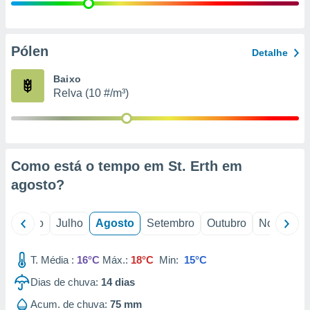
conteúdos.
ção
Pólen
Detalhe
ão através
de
Baixo
,
Relva (10 #/m³)
 e
dos,
publicidade
s, estudos
Como está o tempo em St. Erth em
a e
mento de
agosto
?
ossos 1199
o
Junho
Julho
Agosto
Setembro
Outubro
Novembro
eiros
T. Média :
16°C
Máx.:
18°C
Min:
15°C
Dias de chuva:
14
dias
Acum. de chuva:
75 mm