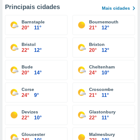
Principais cidades
Mais cidades
Barnstaple
Bournemouth
20°
11°
21°
12°
Bristol
Brixton
22°
12°
20°
12°
Bude
Cheltenham
20°
14°
24°
10°
Corse
Croscombe
24°
9°
21°
11°
Devizes
Glastonbury
22°
10°
22°
11°
Gloucester
Malmesbury