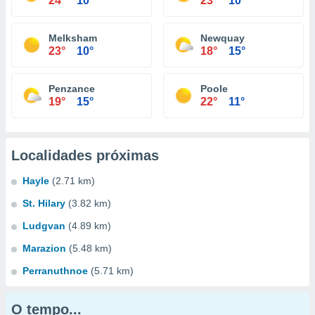
24°
10°
23°
10°
Melksham
Newquay
23°
10°
18°
15°
Penzance
Poole
19°
15°
22°
11°
Localidades próximas
Hayle
(2.71 km)
St. Hilary
(3.82 km)
Ludgvan
(4.89 km)
Marazion
(5.48 km)
Perranuthnoe
(5.71 km)
O tempo...