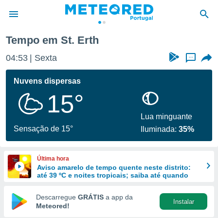
Tempo em St. Erth
de
04:53
Sexta
...
 da
empo.pt) foi
Nuvens dispersas
or
15°
is para
e as
 fornecidas
Lua minguante
 qualidade.
Sensação de 15°
Iluminada:
35%
r a este
s das
opções:
Última hora
Aviso amarelo de tempo quente neste distrito:
ookies e
até 39 ºC e noites tropicais; saiba até quando
 forma
Descarregue
GRÁTIS
a app da
Instalar
e digital
Meteored!
da,