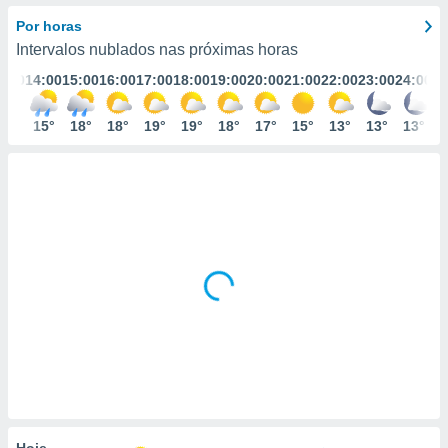
m
 recolhidas
Por horas
cookies ou
Intervalos nublados nas próximas horas
3:00
14:00
15:00
16:00
17:00
18:00
19:00
20:00
21:00
22:00
23:00
24:00
, permite-
ar a nossa
ara
16°
15°
18°
18°
19°
19°
18°
17°
15°
13°
13°
13°
ACEITAR
 fornecer-
E
os de alta
CONTINUAR
sem
sto.
CONFIGURAÇÕES
o botão
ontinuar",
r ao
itando a
de todos os
óprios ou
parceiros,
rmitem
lisar o
nto no
em como
 um perfil
Hoje