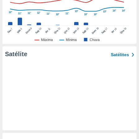
o qual se
ara tal,
14°
14°
13°
13°
12°
12°
11°
11°
11°
11°
10°
10°
10°
 o seu
to ou opor-
essamento
16
12
19
9
10
15
17
13
14
18
8
11
7
Dom
Sáb
Dom
Sex
Qua
Qua
Seg
Sáb
Seg
Qui
Sex
Ter
Ter
m qualquer
ando em “
Máxima
Mínima
Chuva
 ou na
Satélite
Satélites
 Cookies
te.
 nossos
s o
o de
e/ou aceder
ões num
utilizar
ados para
publicidade,