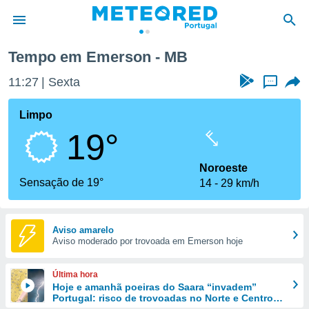
Tempo em Emerson - MB
de
11:27
Sexta
...
 da
empo.pt) foi
Limpo
or
19°
is para
e as
 fornecidas
Noroeste
 qualidade.
Sensação de 19°
14
29 km/h
r a este
s das
opções:
Aviso amarelo
Aviso moderado por trovoada em Emerson hoje
ookies e
 forma
Última hora
e digital
Hoje e amanhã poeiras do Saara “invadem”
Portugal: risco de trovoadas no Norte e Centro
da,