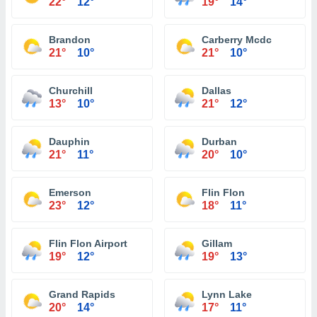
22°
12°
19°
14°
Brandon
Carberry Mcdc
21°
10°
21°
10°
Churchill
Dallas
13°
10°
21°
12°
Dauphin
Durban
21°
11°
20°
10°
Emerson
Flin Flon
23°
12°
18°
11°
Flin Flon Airport
Gillam
19°
12°
19°
13°
Grand Rapids
Lynn Lake
20°
14°
17°
11°