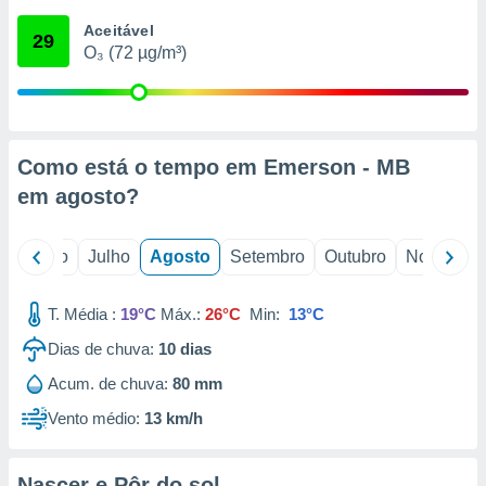
conteúdos.
Aceitável
29
O₃ (72 µg/m³)
ção
ão através
de
,
 e
Como está o tempo em Emerson - MB
em
agosto
?
dos,
publicidade
s, estudos
o
Junho
Julho
Agosto
Setembro
Outubro
Novembro
a e
mento de
T. Média :
19°C
Máx.:
26°C
Min:
13°C
ossos 1199
Dias de chuva:
10
dias
eiros
Acum. de chuva:
80 mm
Vento médio:
13 km/h
Nascer e Pôr do sol