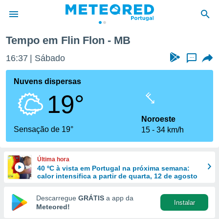
Tempo em Flin Flon - MB
de
16:37
Sábado
...
 da
empo.pt) foi
Nuvens dispersas
or
19°
is para
e as
 fornecidas
Noroeste
 qualidade.
Sensação de 19°
15
34 km/h
r a este
s das
opções:
Última hora
40 ºC à vista em Portugal na próxima semana:
ookies e
calor intensifica a partir de quarta, 12 de agosto
 forma
Descarregue
GRÁTIS
a app da
Instalar
e digital
Meteored!
da,