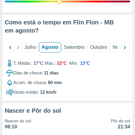
conteúdos.
ção
Como está o tempo em Flin Flon - MB
ão através
em
agosto
?
de
,
 e
o
Junho
Julho
Agosto
Setembro
Outubro
Novembro
dos,
publicidade
T. Média :
17°C
Máx.:
22°C
Min:
13°C
s, estudos
Dias de chuva:
11
dias
a e
mento de
Acum. de chuva:
80 mm
Vento médio:
12 km/h
ossos 1199
eiros
Nascer e Pôr do sol
Nascer do sol
Pôr do sol
06:10
21:34