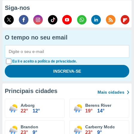
Siga-nos
O tempo no seu email
Eu li e aceito a política de privacidade.
Principais cidades
Mais cidades
Arborg
Berens River
22°
12°
19°
14°
Brandon
Carberry Mcdc
23°
9°
23°
9°