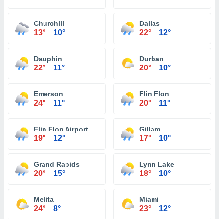
Churchill
Dallas
13°
10°
22°
12°
Dauphin
Durban
22°
11°
20°
10°
Emerson
Flin Flon
24°
11°
20°
11°
Flin Flon Airport
Gillam
19°
12°
17°
10°
Grand Rapids
Lynn Lake
20°
15°
18°
10°
Melita
Miami
24°
8°
23°
12°