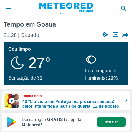
Tempo em Sosua
de
21:28
Sábado
...
 da
empo.pt) foi
Céu limpo
or
27°
is para
e as
 fornecidas
Lua minguante
 qualidade.
Sensação de 31°
Iluminada:
22%
r a este
s das
opções:
Última hora
40 ºC à vista em Portugal na próxima semana:
ookies e
calor intensifica a partir de quarta, 12 de agosto
 forma
Descarregue
GRÁTIS
la app da
Instalar
e digital
Meteored!
da,