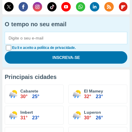
O tempo no seu email
Eu li e aceito a política de privacidade.
Principais cidades
Cabarete
El Mamey
30°
25°
32°
23°
Imbert
Luperon
31°
23°
30°
26°