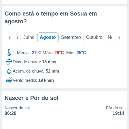
conteúdos.
Como está o tempo em Sosua em
ção
agosto
?
ão através
de
,
o
Junho
Julho
Agosto
Setembro
Outubro
Novembro
 e
T. Média :
27°C
Máx.:
28°C
Min:
25°C
dos,
publicidade
Dias de chuva:
13
dias
s, estudos
a e
Acum. de chuva:
52 mm
mento de
Vento médio:
19 km/h
ossos 1199
eiros
Nascer e Pôr do sol
Nascer do sol
Pôr do sol
06:20
19:14