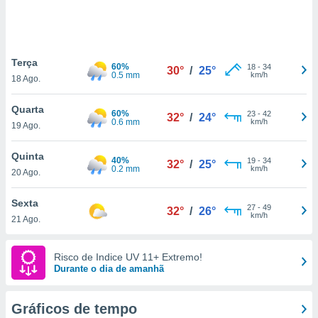
ite através
atura,
 botão
Terça
60%
18
-
34
30°
/
25°
0.5 mm
km/h
18 Ago.
nto, nós e
arceiros
Quarta
cookies,
60%
23
-
42
32°
/
24°
0.6 mm
km/h
19 Ago.
ores únicos
ias
s para
Quinta
40%
19
-
34
32°
/
25°
 aceder e
0.2 mm
km/h
20 Ago.
dados
ais como a
Sexta
 este sitio
27
-
49
32°
/
26°
km/h
21 Ago.
eços IP e
ores de
possível
Risco de Indice UV 11+ Extremo!
Durante o dia de amanhã
es possam
os seus
oais com
Gráficos de tempo
nteresse