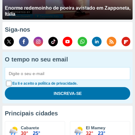
Enorme redemoinho de poeira avistado em Zapponeta,
Itália
Siga-nos
O tempo no seu email
Eu li e aceito a política de privacidade.
Principais cidades
Cabarete
El Mamey
30°
25°
32°
23°