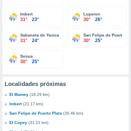
Imbert
Luperon
31°
23°
30°
26°
Sabaneta de Yasica
San Felipe de Puerto Pl
31°
24°
30°
25°
Sosua
30°
25°
Localidades próximas
El Mamey
(18.29 km)
Imbert
(21.17 km)
San Felipe de Puerto Plata
(30.46 km)
El Copey
(31.21 km)