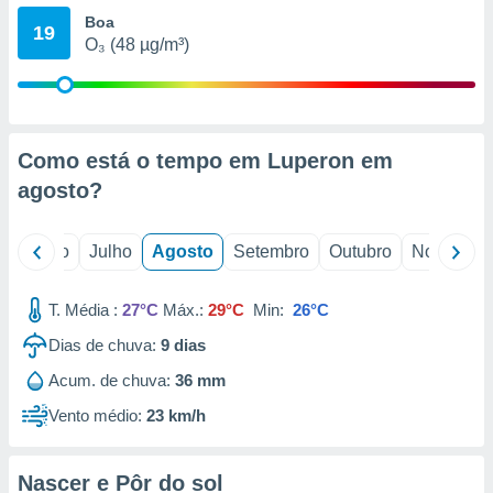
conteúdos.
Boa
19
O₃ (48 µg/m³)
ção
ão através
de
,
Como está o tempo em Luperon em
 e
agosto
?
dos,
publicidade
s, estudos
o
Junho
Julho
Agosto
Setembro
Outubro
Novembro
a e
mento de
T. Média :
27°C
Máx.:
29°C
Min:
26°C
ossos 1199
Dias de chuva:
9
dias
eiros
Acum. de chuva:
36 mm
Vento médio:
23 km/h
Nascer e Pôr do sol