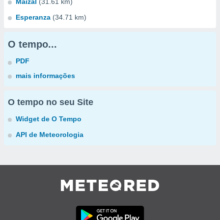
Maizal
(31.61 km)
Esperanza
(34.71 km)
O tempo...
PDF
mais informações
O tempo no seu Site
Widget de O Tempo
API de Meteorologia