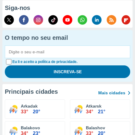
Siga-nos
O tempo no seu email
Eu li e aceito a política de privacidade.
Principais cidades
Mais cidades
Arkadak
Atkarsk
33°
20°
34°
21°
Balakovo
Balashov
34°
23°
33°
20°