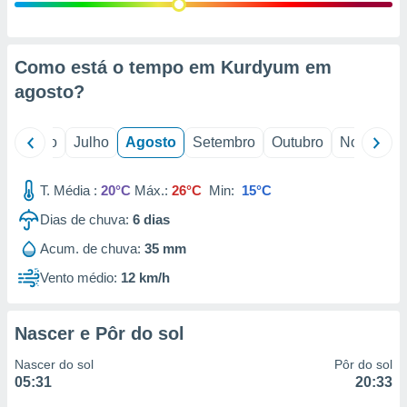
conteúdos.
ção
Como está o tempo em Kurdyum em
ão através
agosto
?
de
,
 e
o
Junho
Julho
Agosto
Setembro
Outubro
Novembro
dos,
publicidade
T. Média :
20°C
Máx.:
26°C
Min:
15°C
s, estudos
Dias de chuva:
6
dias
a e
mento de
Acum. de chuva:
35 mm
Vento médio:
12 km/h
ossos 1199
eiros
Nascer e Pôr do sol
Nascer do sol
Pôr do sol
05:31
20:33