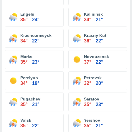
Engels
Kalininsk
35°
24°
34°
21°
Krasnoarmeysk
Krasny Kut
34°
22°
36°
22°
Marks
Novouzensk
35°
23°
37°
22°
Perelyub
Petrovsk
34°
19°
32°
20°
Pugachev
Saratov
35°
21°
35°
23°
Volsk
Yershov
35°
22°
35°
21°