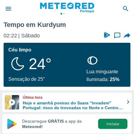
Tempo em Kurdyum
de
02:22
Sábado
...
 da
empo.pt) foi
Céu limpo
or
24°
is para
e as
 fornecidas
Lua minguante
 qualidade.
Sensação de 25°
Iluminada:
25%
r a este
s das
opções:
Última hora
Hoje e amanhã poeiras do Saara “invadem”
ookies e
Portugal: risco de trovoadas no Norte e Centro
 forma
aumenta
Descarregue
GRÁTIS
a app da
Instalar
e digital
Meteored!
da,