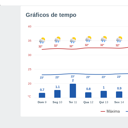
Gráficos de tempo
40
35
32°
32°
32°
32°
32°
32°
30
25
23°
23°
23°
23°
23°
23°
2
20
1.1
1
0.9
0.8
0.7
°C
Dom
9
Seg
10
Ter
11
Qua
12
Qui
13
Sex
14
Máxima