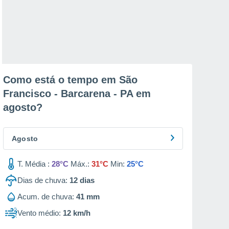
Como está o tempo em São
Francisco - Barcarena - PA em
agosto
?
Agosto
T. Média :
28°C
Máx.:
31°C
Min:
25°C
Dias de chuva:
12
dias
Acum. de chuva:
41 mm
Vento médio:
12 km/h