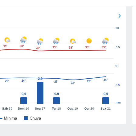
10
33°
33°
7.5
33°
33°
33°
33°
32°
5
2.9
24°
24°
23°
23°
23°
23°
2.5
0.9
0.9
0.9
mm
Sáb
15
Dom
16
Seg
17
Ter
18
Qua
19
Qui
20
Sex
21
Mínima
Chuva