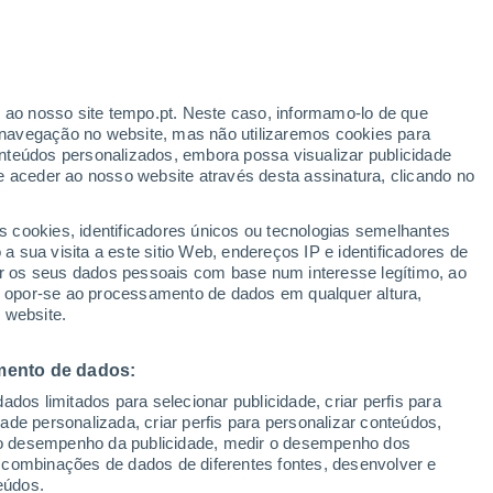
r ao nosso site tempo.pt. Neste caso, informamo-lo de que
navegação no website, mas não utilizaremos cookies para
nteúdos personalizados, embora possa visualizar publicidade
e aceder ao nosso website através desta assinatura, clicando no
te
s cookies, identificadores únicos ou tecnologias semelhantes
 sua visita a este sitio Web, endereços IP e identificadores de
r os seus dados pessoais com base num interesse legítimo, ao
adar de Chuva
Satélites
Modelos
ou opor-se ao processamento de dados em qualquer altura,
 website.
mento de dados:
Quarta
Quinta
Sexta
Sábado
dos limitados para selecionar publicidade, criar perfis para
12 Ago.
13 Ago.
14 Ago.
15 Ago.
idade personalizada, criar perfis para personalizar conteúdos,
ir o desempenho da publicidade, medir o desempenho dos
 combinações de dados de diferentes fontes, desenvolver e
eúdos.
80%
80%
60%