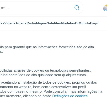
ias
Vídeos
Avisos
Radar
Mapas
Satélites
Modelos
O Mundo
Esqui
is para garantir que as informações fornecidas são de alta
s:
arcarena
ecolhidas através de cookies ou tecnologias semelhantes,
er-lhe conteúdos de alta qualidade sem qualquer custo.
o - Barcarena - PA
e aceitando a instalação de todos os cookies, próprios ou dos
rtamento no website, bem como desenvolver um perfil
...
lizados com base no mesmo. Pode consultar mais informações na
lquer momento, clicando no botão
Definições de cookies
Por horas
Calor húmido sufocante nas
próximas horas