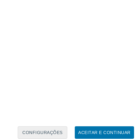
Calendário Lunar
Seg
Ter
Qua
Qui
Sex
Sáb
Domo
9
10
11
12
13
14
15
16
17
18
19
20
21
22
CONFIGURAÇÕES
ACEITAR E CONTINUAR