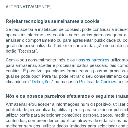
29°
ALTERNATIVAMENTE,
Rejeitar tecnologias semelhantes a cookie
30%
Se não aceitar a instalação de cookies, pode continuar a acede
Sensação de 33°
0.1 mm
apenas instalaremos os cookies necessários para assegurar a 
analisar o comportamento ou para apresentar publicidade ou co
geral não personalizada. Pode recusar a instalação de cookies 
botão "Recusar".
Astronomia
Incrível: descoberto um planeta potencialmen
Com o seu consentimento, nós e os
nossos parceiros
utilizamo
habitável a apenas 25 anos-luz da Terra
para armazenar, aceder e processar dados pessoais, tais como a
cookies. É possível que alguns fornecedores possam processa
O Tempo 1 - 7 Dias
Atualidade
Mapas de chuva
R
qual se pode opor. Para tal, pode retirar o seu consentimento 
clicando em “
Definições
” ou na nossa
Política de Cookies
neste
Nós e os nossos parceiros efetuamos o seguinte trata
Amanhã
Terça
Hoje
Armazenar e/ou aceder a informações num dispositivo, utilizar da
10 Ago.
11 Ago.
9 Ago.
publicidade personalizada, utilizar perfis para selecionar public
utilizar perfis para selecionar conteúdos personalizados, med
conteúdos, compreender os públicos através de estatísticas ou
melhorar serviços, utilizar dados limitados para selecionar cont
80%
70%
60%