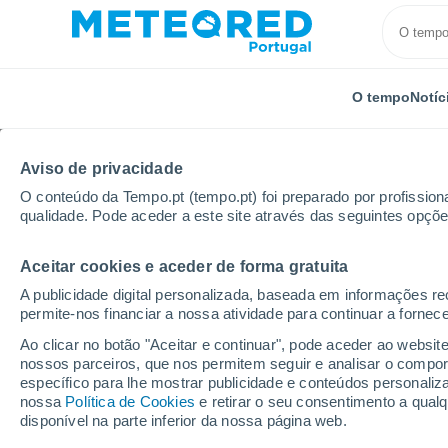
O tempo
Notíc
Aviso de privacidade
O conteúdo da Tempo.pt (tempo.pt) foi preparado por profissiona
qualidade. Pode aceder a este site através das seguintes opçõe
Aceitar cookies e aceder de forma gratuita
Início
Brasil
Estado do Pará
São Francisco - B
A publicidade digital personalizada, baseada em informações r
permite-nos financiar a nossa atividade para continuar a fornec
Tempo em São Francisc
Ao clicar no botão "Aceitar e continuar", pode aceder ao websit
nossos parceiros, que nos permitem seguir e analisar o compo
11:09
Domingo
específico para lhe mostrar publicidade e conteúdos persona
nossa
Política de Cookies
e retirar o seu consentimento a qua
disponível na parte inferior da nossa página web.
Chuva fraca