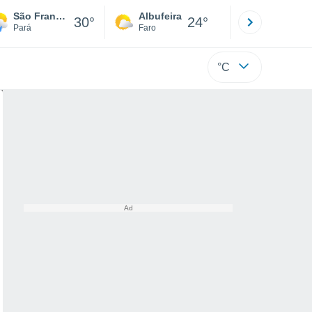
São Francisco - Barcarena
Albufeira
Lisboa
30°
24°
Pará
Faro
Lisboa
°C