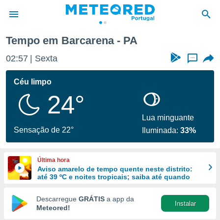
Tempo em Barcarena - PA
de
02:57
Sexta
...
 da
empo.pt) foi
Céu limpo
or
24°
is para
e as
 fornecidas
Lua minguante
 qualidade.
Sensação de 22°
Iluminada:
33%
r a este
s das
opções:
Última hora
Aviso amarelo de tempo quente neste distrito:
ookies e
até 39 ºC e noites tropicais; saiba até quando
 forma
Descarregue
GRÁTIS
a app da
Instalar
e digital
Meteored!
da,