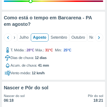
conteúdos.
ção
Como está o tempo em Barcarena - PA
ão através
em
agosto
?
de
,
 e
o
Junho
Julho
Agosto
Setembro
Outubro
Novembro
dos,
publicidade
T. Média :
28°C
Máx.:
31°C
Min:
25°C
s, estudos
Dias de chuva:
12
dias
a e
mento de
Acum. de chuva:
41 mm
Vento médio:
12 km/h
ossos 1199
eiros
Nascer e Pôr do sol
Nascer do sol
Pôr do sol
06:18
18:21