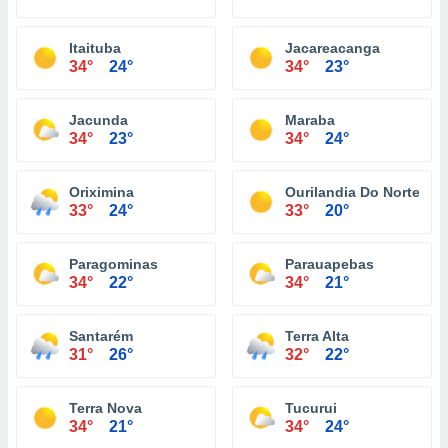
Itaituba
Jacareacanga
34°
24°
34°
23°
Jacunda
Maraba
34°
23°
34°
24°
Oriximina
Ourilandia Do Norte
33°
24°
33°
20°
Paragominas
Parauapebas
34°
22°
34°
21°
Santarém
Terra Alta
31°
26°
32°
22°
Terra Nova
Tucurui
34°
21°
34°
24°