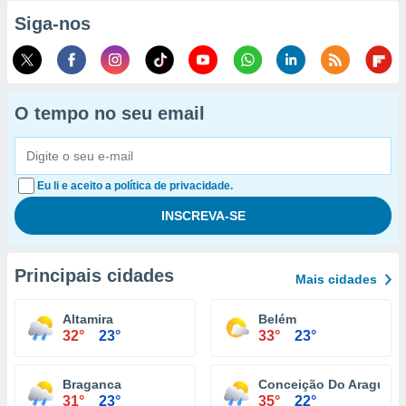
Siga-nos
O tempo no seu email
Eu li e aceito a política de privacidade.
Principais cidades
Mais cidades
Altamira
Belém
32°
23°
33°
23°
Braganca
Conceição Do Araguaia
31°
23°
35°
22°