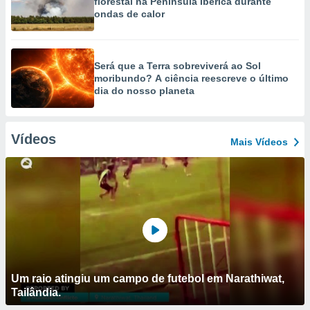
florestal na Península Ibérica durante
ondas de calor
Será que a Terra sobreviverá ao Sol
moribundo? A ciência reescreve o último
dia do nosso planeta
Vídeos
Mais Vídeos
Um raio atingiu um campo de futebol em Narathiwat,
Tailândia.