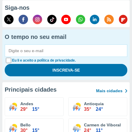
Siga-nos
O tempo no seu email
Eu li e aceito a política de privacidade.
Principais cidades
Mais cidades
Andes
Antioquia
29°
15°
35°
24°
Bello
Carmen de Viboral
30°
15°
24°
11°