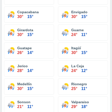
Copacabana
Envigado
30°
15°
30°
15°
Girardota
Guarne
30°
15°
24°
11°
Guatape
Itagüí
26°
14°
30°
15°
Jerico
La Ceja
28°
14°
24°
12°
Medellín
Rionegro
30°
15°
25°
11°
Sonson
Valparaiso
21°
11°
29°
18°