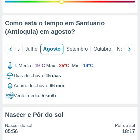
conteúdos.
ção
Como está o tempo em Santuario
ão através
(Antioquia) em
agosto
?
de
,
 e
o
Junho
Julho
Agosto
Setembro
Outubro
Novembro
dos,
publicidade
T. Média :
19°C
Máx.:
25°C
Min:
14°C
s, estudos
Dias de chuva:
15
dias
a e
mento de
Acum. de chuva:
96 mm
Vento médio:
5 km/h
ossos 1199
eiros
Nascer e Pôr do sol
Nascer do sol
Pôr do sol
05:56
18:17