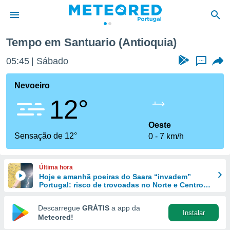
Tempo em Santuario (Antioquia)
de
05:45
Sábado
...
 da
empo.pt) foi
Nevoeiro
or
12°
is para
e as
 fornecidas
Oeste
 qualidade.
Sensação de 12°
0
7 km/h
r a este
s das
opções:
Última hora
Hoje e amanhã poeiras do Saara “invadem”
ookies e
Portugal: risco de trovoadas no Norte e Centro
 forma
aumenta
Descarregue
GRÁTIS
a app da
Instalar
e digital
Meteored!
da,