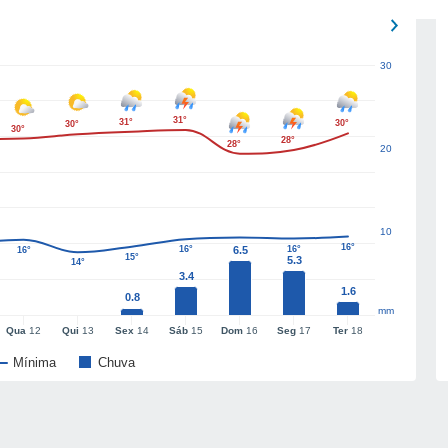
30
31°
31°
30°
30°
30°
28°
28°
20
10
16°
16°
6.5
16°
16°
15°
5.3
14°
3.4
1.6
0.8
mm
Qua
12
Qui
13
Sex
14
Sáb
15
Dom
16
Seg
17
Ter
18
Mínima
Chuva