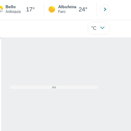
Bello
Albufeira
Lisboa
17°
24°
Antioquia
Faro
Lisboa
°C