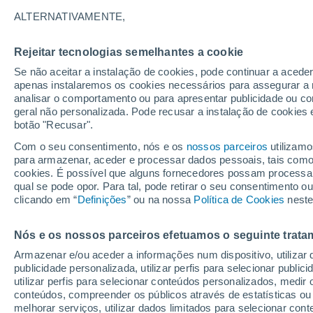
17°
ALTERNATIVAMENTE,
Rejeitar tecnologias semelhantes a cookie
Lua mingu
Se não aceitar a instalação de cookies, pode continuar a acede
Iluminada
Sensação de 17°
apenas instalaremos os cookies necessários para assegurar a 
analisar o comportamento ou para apresentar publicidade ou co
geral não personalizada. Pode recusar a instalação de cookies 
botão "Recusar".
Última hora
Subida das temperaturas, poeiras do Saara e
Com o seu consentimento, nós e os
nossos parceiros
utilizamo
chuva: datas e zonas mais afetadas em Portu
para armazenar, aceder e processar dados pessoais, tais como a
cookies. É possível que alguns fornecedores possam processa
O Tempo 1 - 7 Dias
Atualidade
Mapas de nuvens
qual se pode opor. Para tal, pode retirar o seu consentimento 
clicando em “
Definições
” ou na nossa
Política de Cookies
neste
Nós e os nossos parceiros efetuamos o seguinte trata
Amanhã
Sábado
D
Hoje
Armazenar e/ou aceder a informações num dispositivo, utilizar da
7 Ago.
8 Ago.
6 Ago.
publicidade personalizada, utilizar perfis para selecionar public
utilizar perfis para selecionar conteúdos personalizados, med
conteúdos, compreender os públicos através de estatísticas ou
melhorar serviços, utilizar dados limitados para selecionar cont
70%
70%
90%