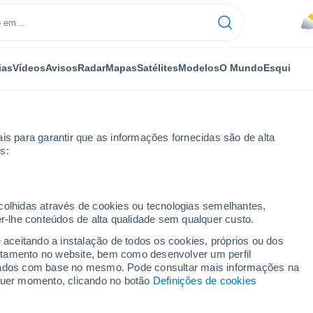
ias
Vídeos
Avisos
Radar
Mapas
Satélites
Modelos
O Mundo
Esqui
is para garantir que as informações fornecidas são de alta
s:
lo
ecolhidas através de cookies ou tecnologias semelhantes,
er-lhe conteúdos de alta qualidade sem qualquer custo.
e aceitando a instalação de todos os cookies, próprios ou dos
rtamento no website, bem como desenvolver um perfil
...
lizados com base no mesmo. Pode consultar mais informações na
lquer momento, clicando no botão
Definições de cookies
Por horas
Chuva fraca nas próximas horas