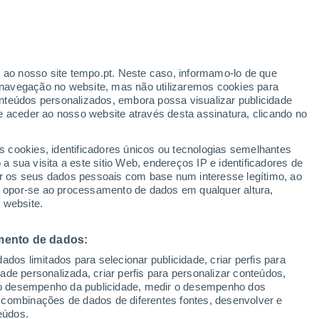
ante
r ao nosso site tempo.pt. Neste caso, informamo-lo de que
:
43%
navegação no website, mas não utilizaremos cookies para
nteúdos personalizados, embora possa visualizar publicidade
e aceder ao nosso website através desta assinatura, clicando no
s cookies, identificadores únicos ou tecnologias semelhantes
gal
 sua visita a este sitio Web, endereços IP e identificadores de
r os seus dados pessoais com base num interesse legítimo, ao
Radar de Chuva
Satélites
Modelos
ou opor-se ao processamento de dados em qualquer altura,
 website.
mento de dados:
omingo
Segunda
Terça
Quarta
dos limitados para selecionar publicidade, criar perfis para
9 Ago.
10 Ago.
11 Ago.
12 Ago.
idade personalizada, criar perfis para personalizar conteúdos,
ir o desempenho da publicidade, medir o desempenho dos
 combinações de dados de diferentes fontes, desenvolver e
eúdos.
90%