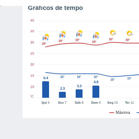
Gráficos de tempo
40
35
30°
30°
30°
29°
29°
30
28°
25
20
15
16°
16°
16°
6.4
15°
15°
4.8
3.3
10
2.3
°C
Qui
6
Sex
7
Sáb
8
Dom
9
Seg
10
Ter
11
Máxima