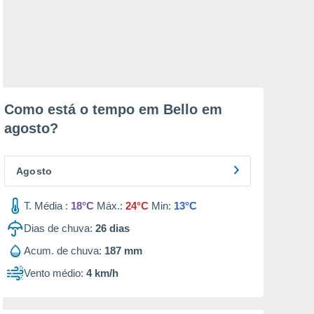
Como está o tempo em Bello em
agosto
?
Agosto
T. Média :
18°C
Máx.:
24°C
Min:
13°C
Dias de chuva:
26
dias
Acum. de chuva:
187 mm
Vento médio:
4 km/h