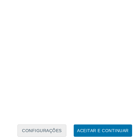
Calendário Lunar
Seg
Ter
Qua
Qui
Sex
Sáb
Domo
6
7
8
9
10
11
12
13
14
15
16
17
18
19
CONFIGURAÇÕES
ACEITAR E CONTINUAR