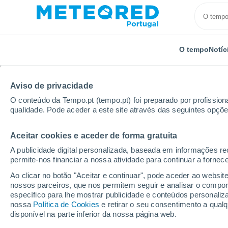
O tempo
Notíc
Aviso de privacidade
O conteúdo da Tempo.pt (tempo.pt) foi preparado por profissiona
qualidade. Pode aceder a este site através das seguintes opçõe
Aceitar cookies e aceder de forma gratuita
Início
Colômbia
Departamento de Antioquia
Bel
A publicidade digital personalizada, baseada em informações r
permite-nos financiar a nossa atividade para continuar a fornec
Tempo em Bello
Ao clicar no botão "Aceitar e continuar", pode aceder ao websit
nossos parceiros, que nos permitem seguir e analisar o compo
05:04
Quinta
específico para lhe mostrar publicidade e conteúdos persona
nossa
Política de Cookies
e retirar o seu consentimento a qua
disponível na parte inferior da nossa página web.
Parcialmente nublado