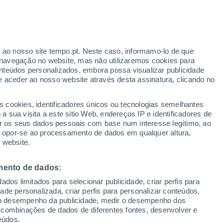
r ao nosso site tempo.pt. Neste caso, informamo-lo de que
navegação no website, mas não utilizaremos cookies para
nteúdos personalizados, embora possa visualizar publicidade
e aceder ao nosso website através desta assinatura, clicando no
 até
s cookies, identificadores únicos ou tecnologias semelhantes
 sua visita a este sitio Web, endereços IP e identificadores de
r os seus dados pessoais com base num interesse legítimo, ao
pas de chuva
Satélites
Modelos
ou opor-se ao processamento de dados em qualquer altura,
 website.
mento de dados:
omingo
Segunda
Terça
Quarta
dos limitados para selecionar publicidade, criar perfis para
9 Ago.
10 Ago.
11 Ago.
12 Ago.
idade personalizada, criar perfis para personalizar conteúdos,
ir o desempenho da publicidade, medir o desempenho dos
 combinações de dados de diferentes fontes, desenvolver e
eúdos.
80%
60%