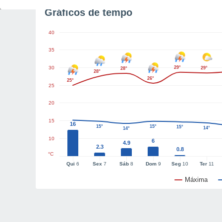
Gráficos de tempo
40
35
30
29°
29°
28°
28°
26°
25°
25
20
15
16
15°
15°
15°
14°
14°
10
6
4.9
2.3
0.8
°C
Qui
6
Sex
7
Sáb
8
Dom
9
Seg
10
Ter
11
Máxima