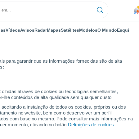
ias
Vídeos
Avisos
Radar
Mapas
Satélites
Modelos
O Mundo
Esqui
is para garantir que as informações fornecidas são de alta
s:
ico
ecolhidas através de cookies ou tecnologias semelhantes,
er-lhe conteúdos de alta qualidade sem qualquer custo.
e aceitando a instalação de todos os cookies, próprios ou dos
rtamento no website, bem como desenvolver um perfil
...
lizados com base no mesmo. Pode consultar mais informações na
lquer momento, clicando no botão
Definições de cookies
Por horas
Chuva fraca nas próximas horas