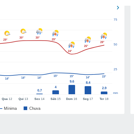
75
30°
30°
29°
29°
28°
50
26°
24°
25
15°
15°
15°
14°
14°
14°
14°
9.6
8.4
4
2.9
0.7
mm
Qua
12
Qui
13
Sex
14
Sáb
15
Dom
16
Seg
17
Ter
18
Mínima
Chuva