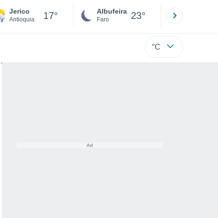
Jerico
Albufeira
Lisboa
17°
23°
Antioquia
Faro
Lisboa
°C