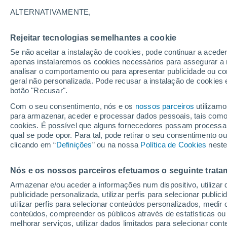
17°
ALTERNATIVAMENTE,
Rejeitar tecnologias semelhantes a cookie
80%
Se não aceitar a instalação de cookies, pode continuar a acede
Sensação de 17°
3.7 mm
apenas instalaremos os cookies necessários para assegurar a 
analisar o comportamento ou para apresentar publicidade ou co
geral não personalizada. Pode recusar a instalação de cookies 
botão "Recusar".
Última hora
Aviso amarelo de tempo quente neste distrito:
Com o seu consentimento, nós e os
nossos parceiros
utilizamo
39 ºC e noites tropicais; saiba até quando
para armazenar, aceder e processar dados pessoais, tais como a
cookies. É possível que alguns fornecedores possam processa
O Tempo 1 - 7 Dias
Radar de Chuva
Atualidade
Ma
qual se pode opor. Para tal, pode retirar o seu consentimento 
clicando em “
Definições
” ou na nossa
Política de Cookies
neste
Nós e os nossos parceiros efetuamos o seguinte trata
Amanhã
Sábado
D
Hoje
Armazenar e/ou aceder a informações num dispositivo, utilizar da
7 Ago.
8 Ago.
6 Ago.
publicidade personalizada, utilizar perfis para selecionar public
utilizar perfis para selecionar conteúdos personalizados, med
conteúdos, compreender os públicos através de estatísticas ou
melhorar serviços, utilizar dados limitados para selecionar cont
70%
70%
90%