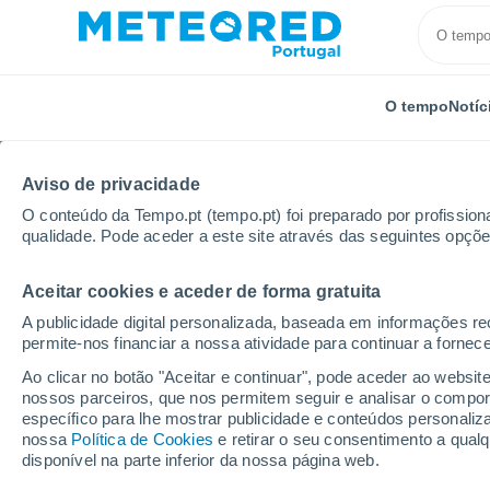
O tempo
Notíc
Aviso de privacidade
O conteúdo da Tempo.pt (tempo.pt) foi preparado por profissiona
qualidade. Pode aceder a este site através das seguintes opçõe
Aceitar cookies e aceder de forma gratuita
Início
Colômbia
Departamento de Antioquia
Jer
A publicidade digital personalizada, baseada em informações r
permite-nos financiar a nossa atividade para continuar a fornec
Tempo em Jerico
Ao clicar no botão "Aceitar e continuar", pode aceder ao websit
nossos parceiros, que nos permitem seguir e analisar o compo
18:16
Quinta
específico para lhe mostrar publicidade e conteúdos persona
nossa
Política de Cookies
e retirar o seu consentimento a qua
disponível na parte inferior da nossa página web.
Trovoada