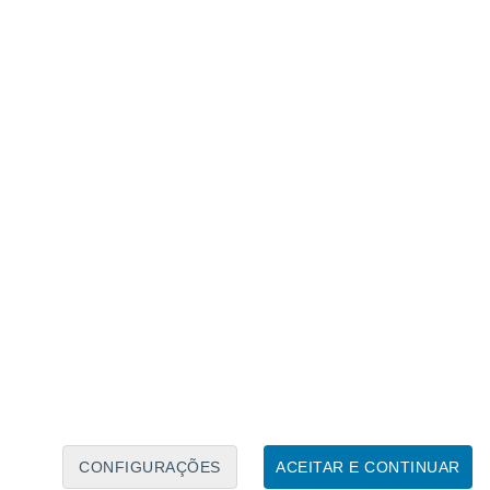
Calendário Lunar
Seg
Ter
Qua
Qui
Sex
Sáb
Domo
6
7
8
9
10
11
12
13
14
15
16
17
18
19
CONFIGURAÇÕES
ACEITAR E CONTINUAR