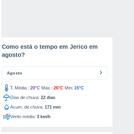
Como está o tempo em Jerico em
agosto
?
Agosto
T. Média :
20°C
Máx.:
26°C
Min:
15°C
Dias de chuva:
22
dias
Acum. de chuva:
171 mm
Vento médio:
3 km/h